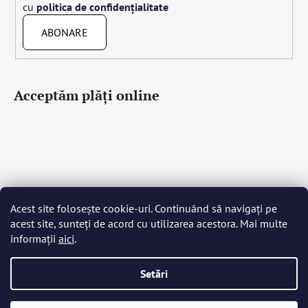
cu
politica de confidențialitate
ABONARE
Acceptăm plăţi online
Acest site folosește cookie-uri. Continuând să navigați pe
Čeština
Slovenčina
English
Deutsch
Magyar
acest site, sunteți de acord cu utilizarea acestora. Mai multe
Język polski
Română
Italiano
Español
Français
informații
aici
.
Português
Български
Hrvatski
Slovenščina
Srpski
Nederlands
Українська
Ελληνικά
Svenska
Dansk
Setări
Creat de Shoptet