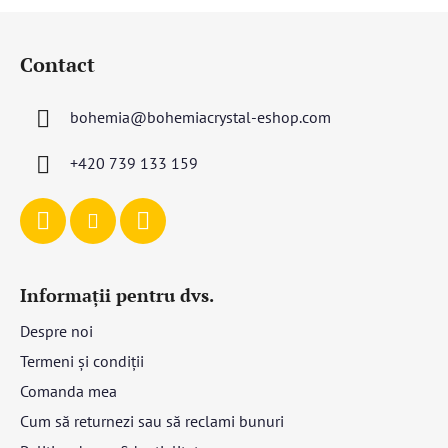
S
u
Contact
b
s
bohemia
@
bohemiacrystal-eshop.com
o
l
+420 739 133 159
Informații pentru dvs.
Despre noi
Termeni și condiții
Comanda mea
Cum să returnezi sau să reclami bunuri