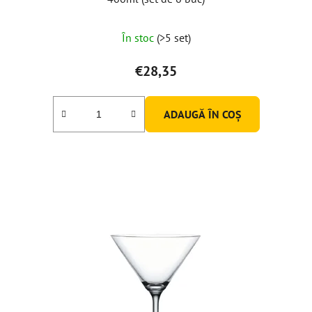
În stoc
(>5 set)
€28,35
ADAUGĂ ÎN COŞ