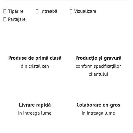
Evaluare preţ:
Tipărire
Întreabă
Vizualizare
Partajare
Produse de primă clasă
Producție și gravură
din cristal ceh
conform specificațiilor
clientului
Livrare rapidă
Colaborare en-gros
în întreaga lume
în întreaga lume