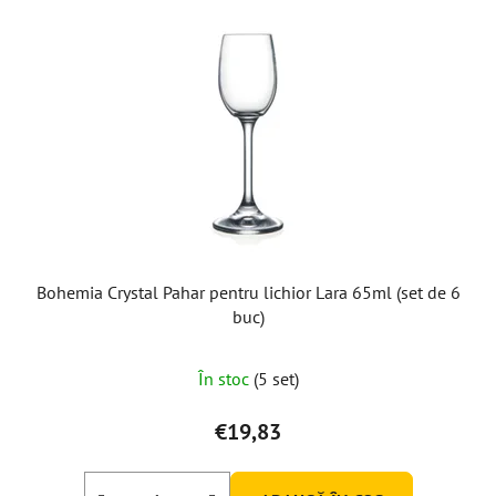
Bohemia Crystal Pahar pentru lichior Lara 65ml (set de 6
buc)
Evaluarea
În stoc
(5 set)
medie
a
€19,83
produsului
este