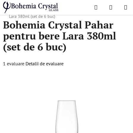
Treci
Căutare
COŞ
la
Acasă
/
Colecții populare
/
Lara
/
Bohemia Crystal Pahar pentru bere
DE
conținut
Lara 380ml (set de 6 buc)
Bohemia Crystal Pahar
CUMPĂR
pentru bere Lara 380ml
(set de 6 buc)
Evaluarea
1 evaluare
Detalii de evaluare
medie
a
produsului
este
5,0
din
5
stele.