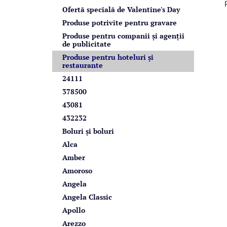
r
Ofertă specială de Valentine's Day
a
Produse potrivite pentru gravare
l
Produse pentru companii și agenții
de publicitate
ă
Produse pentru hoteluri și
restaurante
24111
378500
43081
432232
Boluri și boluri
Alca
Amber
Amoroso
Angela
Angela Classic
Apollo
Arezzo