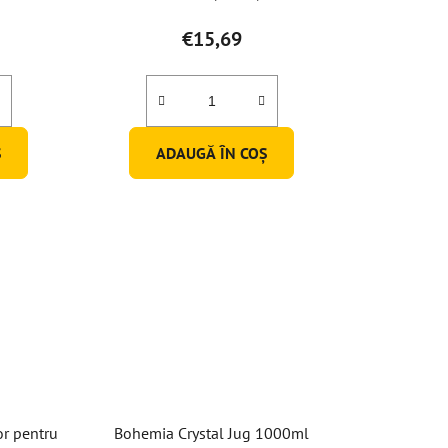
€15,69
Ş
ADAUGĂ ÎN COŞ
or pentru
Bohemia Crystal Jug 1000ml