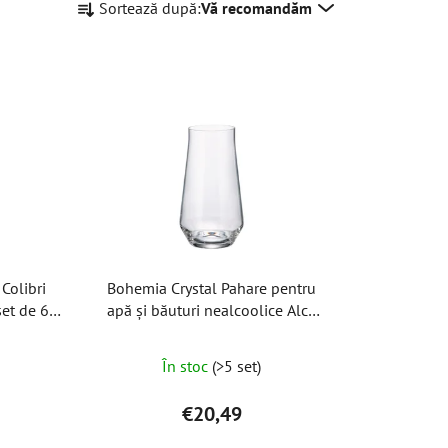
Sortează după:
Vă recomandăm
e
l
e
c
t
a
r
e
a
p
r
Colibri
Bohemia Crystal Pahare pentru
o
set de 6
apă și băuturi nealcoolice Alca
d
480ml (set de 6 buc)
u
În stoc
(>5 set)
s
u
€20,49
l