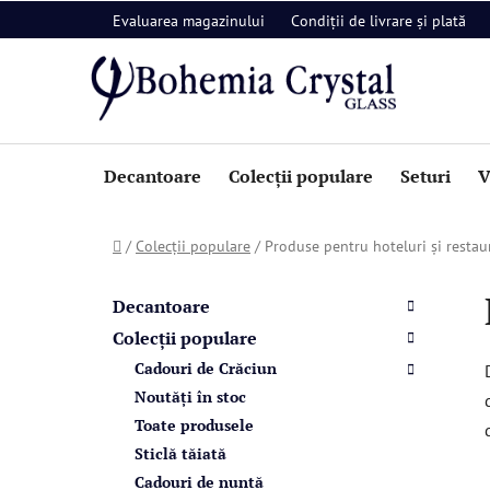
Treci
Evaluarea magazinului
Condiții de livrare și plată
la
conținut
Decantoare
Colecții populare
Seturi
V
Acasă
/
Colecții populare
/
Produse pentru hoteluri și restau
B
C
Sari
a
a
peste
Decantoare
t
categorii
r
Colecții populare
e
ă
Cadouri de Crăciun
g
l
o
Noutăți în stoc
a
r
Toate produsele
i
t
Sticlă tăiată
i
e
Cadouri de nuntă