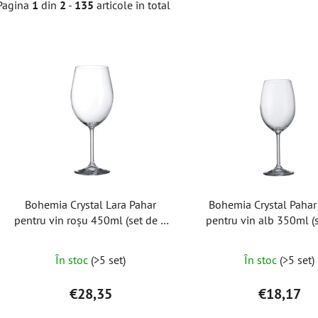
Pagina
1
din
2
-
135
articole în total
L
i
s
t
ă
p
r
o
Bohemia Crystal Lara Pahar
Bohemia Crystal Pahar 
d
pentru vin roșu 450ml (set de 6
pentru vin alb 350ml (
u
buc)
bucăți)
s
În stoc
(>5 set)
În stoc
(>5 set)
e
€28,35
€18,17