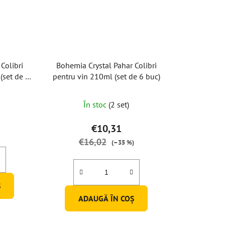
Colibri
Bohemia Crystal Pahar Colibri
(set de 6
pentru vin 210ml (set de 6 buc)
În stoc
(2 set)
€10,31
€16,02
(–35 %)
Ş
ADAUGĂ ÎN COŞ