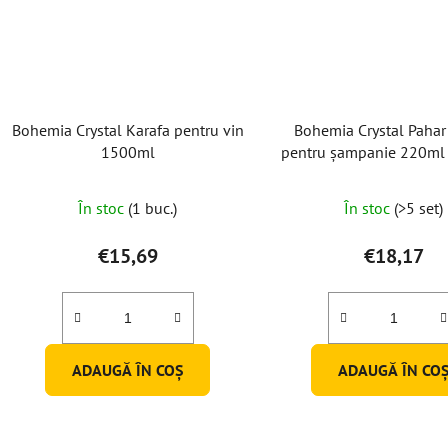
Bohemia Crystal Karafa pentru vin
Bohemia Crystal Pahar 
1500ml
pentru șampanie 220ml 
bucăți)
În stoc
(1 buc.)
În stoc
(>5 set)
€15,69
€18,17
ADAUGĂ ÎN COŞ
ADAUGĂ ÎN CO