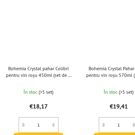
Bohemia Crystal pahar Colibri
Bohemia Crystal Pahar 
pentru vin roșu 450ml (set de 6
pentru vin roșu 570ml (
bucăți)
buc)
Evaluarea
În stoc
(>5 set)
În stoc
(>5 set)
medie
a
€18,17
€19,41
produsului
este
5,0