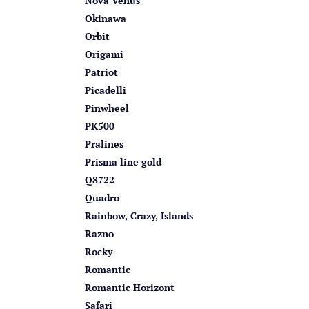
Nova Venus
Okinawa
Orbit
Origami
Patriot
Picadelli
Pinwheel
PK500
Pralines
Prisma line gold
Q8722
Quadro
Rainbow, Crazy, Islands
Razno
Rocky
Romantic
Romantic Horizont
Safari