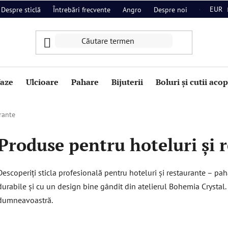
EUR
Despre sticlă
Întrebări frecvente
Angro
Despre noi
Contact
aze
Ulcioare
Pahare
Bijuterii
Boluri și cutii aco
rante
Produse pentru hoteluri și 
Descoperiți sticla profesională pentru hoteluri și restaurante – pah
durabile și cu un design bine gândit din atelierul Bohemia Crystal. 
dumneavoastră.