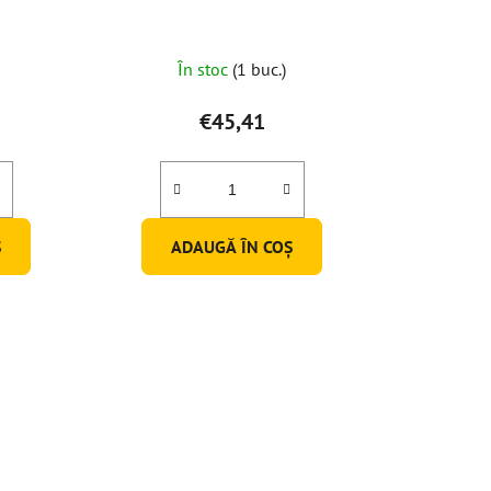
În stoc
(1 buc.)
€45,41
Ş
ADAUGĂ ÎN COŞ