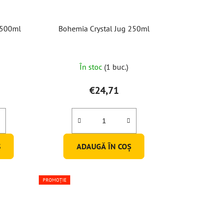
1500ml
Bohemia Crystal Jug 250ml
ea
În stoc
(1 buc.)
€24,71
lui
Ş
ADAUGĂ ÎN COŞ
PROMOȚIE