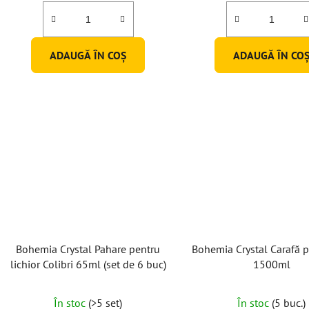
ADAUGĂ ÎN COŞ
ADAUGĂ ÎN CO
Bohemia Crystal Pahare pentru
Bohemia Crystal Carafă p
lichior Colibri 65ml (set de 6 buc)
1500ml
În stoc
(>5 set)
În stoc
(5 buc.)