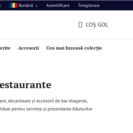
Autentificare
Înregistrare
Română
COŞ GOL
COŞ
DE
perite
Accesorii
Cea mai luxoasă colecție
Promoție
CUMPĂRĂTURI
restaurante
are, decantoare și accesorii de bar elegante,
Ideal pentru servirea și prezentarea băuturilor
S