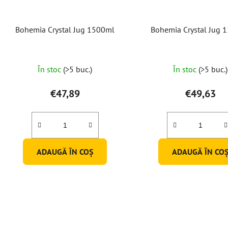
Bohemia Crystal Jug 1500ml
Bohemia Crystal Jug 
Evaluar
În stoc
(>5 buc.)
În stoc
(>5 buc.)
medie
a
€47,89
€49,63
produsu
este
5,0
din
ADAUGĂ ÎN COŞ
ADAUGĂ ÎN CO
5
stele.