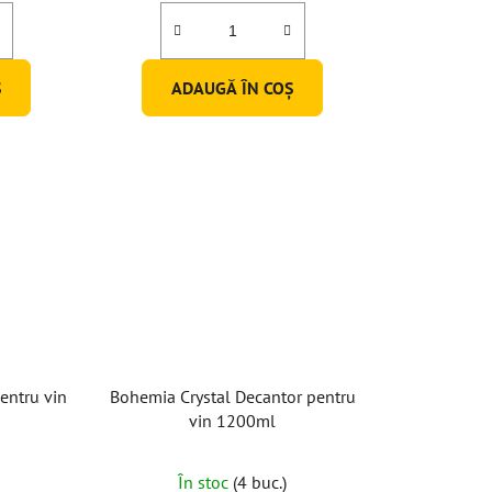
u
i
Ş
ADAUGĂ ÎN COŞ
entru vin
Bohemia Crystal Decantor pentru
vin 1200ml
În stoc
(4 buc.)