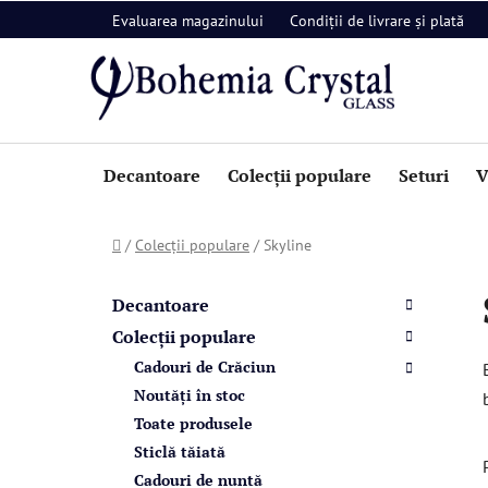
Treci
Evaluarea magazinului
Condiții de livrare și plată
la
conținut
Decantoare
Colecții populare
Seturi
V
Acasă
/
Colecții populare
/
Skyline
B
C
Sari
a
a
peste
Decantoare
t
categorii
r
Colecții populare
e
ă
Cadouri de Crăciun
g
l
o
Noutăți în stoc
a
r
Toate produsele
i
t
Sticlă tăiată
i
e
Cadouri de nuntă