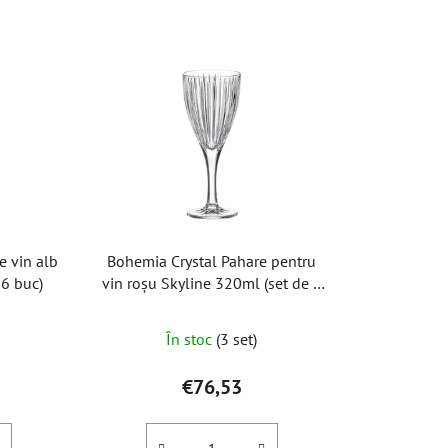
l
e
c
t
a
r
e
a
p
r
e vin alb
Bohemia Crystal Pahare pentru
o
 6 buc)
vin roșu Skyline 320ml (set de 6
d
buc)
ea
u
În stoc
(3 set)
s
u
€76,53
l
lui
u