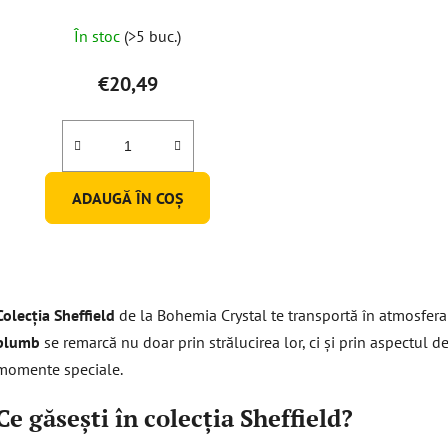
În stoc
(>5 buc.)
€20,49
ADAUGĂ ÎN COŞ
C
o
Colecția Sheffield
de la Bohemia Crystal te transportă în atmosfera
n
t
plumb
se remarcă nu doar prin strălucirea lor, ci și prin aspectul d
r
momente speciale.
o
l
Ce găsești în colecția Sheffield?
u