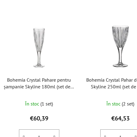
L
i
s
t
ă
p
r
o
Bohemia Crystal Pahare pentru
Bohemia Crystal Pahar d
d
șampanie Skyline 180ml (set de 6
Skyline 250ml (set de
u
buc)
s
Evaluar
În stoc
(1 set)
În stoc
(2 set)
e
medie
a
€60,39
€64,53
produsu
este