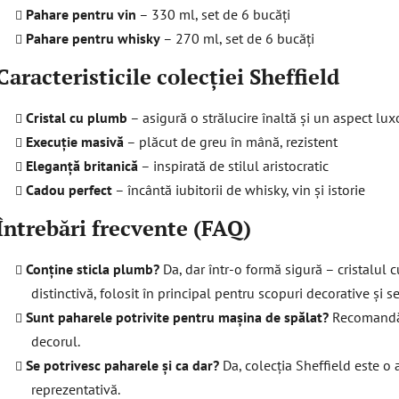
l
Pahare pentru vin
– 330 ml, set de 6 bucăți
l
Pahare pentru whisky
– 270 ml, set de 6 bucăți
i
s
Caracteristicile colecției Sheffield
t
ă
Cristal cu plumb
– asigură o strălucire înaltă și un aspect lux
r
i
Execuție masivă
– plăcut de greu în mână, rezistent
l
Eleganță britanică
– inspirată de stilul aristocratic
o
Cadou perfect
– încântă iubitorii de whisky, vin și istorie
r
Întrebări frecvente (FAQ)
Conține sticla plumb?
Da, dar într-o formă sigură – cristalul 
distinctivă, folosit în principal pentru scopuri decorative și se
Sunt paharele potrivite pentru mașina de spălat?
Recomandăm
decorul.
Se potrivesc paharele și ca dar?
Da, colecția Sheffield este o
reprezentativă.