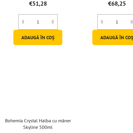
€51,28
€68,25
ADAUGĂ ÎN COŞ
ADAUGĂ ÎN CO
Bohemia Crystal Halba cu mâner
Skyline 500ml