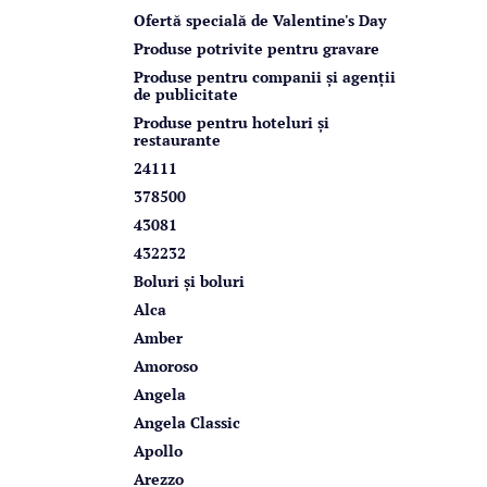
r
Ofertă specială de Valentine's Day
a
Produse potrivite pentru gravare
l
Produse pentru companii și agenții
de publicitate
ă
Produse pentru hoteluri și
restaurante
24111
378500
43081
432232
Boluri și boluri
Alca
Amber
Amoroso
Angela
Angela Classic
Apollo
Arezzo