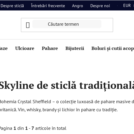
EUR
Despre sticlă
Întrebări frecvente
Angro
Despre noi
Contact
aze
Ulcioare
Pahare
Bijuterii
Boluri și cutii aco
Skyline de sticlă tradițională
Bohemia Crystal Sheffield – o colecție luxoasă de pahare masive din
britanică. Vin, whisky, brandy și lichior în pahare cu tradiție.
Pagina
1
din
1
-
7
articole în total