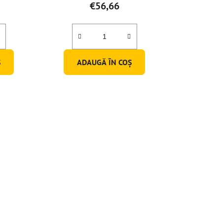
€56,66
Ş
ADAUGĂ ÎN COŞ