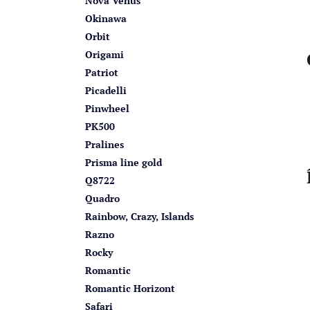
Nova Venus
Okinawa
Orbit
Origami
Patriot
Picadelli
Pinwheel
PK500
Pralines
Prisma line gold
Q8722
Quadro
Rainbow, Crazy, Islands
Razno
Rocky
Romantic
Romantic Horizont
Safari