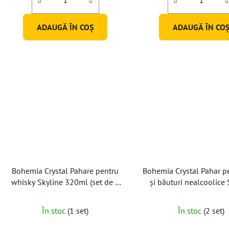
5,0
din
ADAUGĂ ÎN COŞ
ADAUGĂ ÎN CO
5
stele.
Bohemia Crystal Pahare pentru
Bohemia Crystal Pahar p
whisky Skyline 320ml (set de 6
și băuturi nealcoolice 
buc)
350ml (set de 6 b
În stoc
(1 set)
În stoc
(2 set)