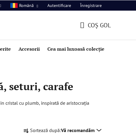
Autentificare
Înregistrare
Română
COŞ GOL
COŞ
DE
perite
Accesorii
Cea mai luxoasă colecție
Promoție
CUMPĂRĂTURI
, seturi, carafe
 cristal cu plumb, inspirată de aristocrația
S
Sortează după:
Vă recomandăm
e