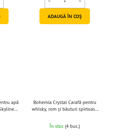
i
Ş
ADAUGĂ ÎN COŞ
entru apă
Bohemia Crystal Carafă pentru
Skyline
whisky, rom și băuturi spirtoase
uc)
Skyline 750ml
În stoc
(4 buc.)