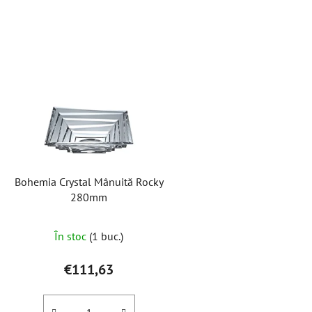
L
i
s
t
ă
p
r
o
Bohemia Crystal Mânuită Rocky
d
280mm
u
s
În stoc
(1 buc.)
e
€111,63