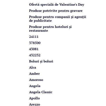
r
Ofertă specială de Valentine's Day
a
Produse potrivite pentru gravare
l
Produse pentru companii și agenții
de publicitate
ă
Produse pentru hoteluri și
restaurante
24111
378500
43081
432232
Boluri și boluri
Alca
Amber
Amoroso
Angela
Angela Classic
Apollo
Arezzo