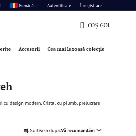
Autentificare
Înregistrare
Română
COŞ GOL
COŞ
DE
perite
Accesorii
Cea mai luxoasă colecție
Promoție
CUMPĂRĂTURI
ceh
ri cu design modern. Cristal cu plumb, prelucrare
S
Sortează după:
Vă recomandăm
e