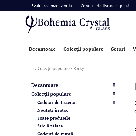
Treci
Evaluarea magazinului
Condiții de livrare și plată
la
conținut
Decantoare
Colecții populare
Seturi
V
Acasă
/
Colecții populare
/
Rocky
B
C
Sari
a
a
peste
Decantoare
t
categorii
r
Colecții populare
e
ă
Cadouri de Crăciun
g
l
o
Noutăți în stoc
a
r
Toate produsele
i
t
Sticlă tăiată
i
e
Cadouri de nuntă