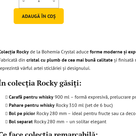
ADAUGĂ ÎN COŞ
C
o
Colecția Rocky
de la Bohemia Crystal aduce
forme moderne și exp
n
t
Fabricată din
cristal cu plumb de cea mai bună calitate
și finisat
r
reprezintă vârful artei sticlăriei și designului.
o
l
În colecția Rocky găsiți:
u
l
Carafă pentru whisky
900 ml – formă expresivă, prelucrare p
l
Pahare pentru whisky
Rocky 310 ml (set de 6 buc)
i
s
Bol pe picior
Rocky 280 mm – ideal pentru fructe sau ca deco
t
Bol separat
Rocky 280 mm – un solitar elegant
ă
Ce face colecția remarcabilă:
r