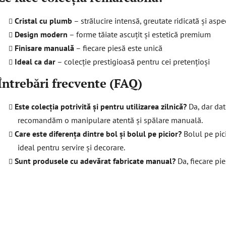
i
l
Cristal cu plumb
– strălucire intensă, greutate ridicată și aspe
o
Design modern
– forme tăiate ascuțit și estetică premium
r
Finisare manuală
– fiecare piesă este unică
Ideal ca dar
– colecție prestigioasă pentru cei pretențioși
Întrebări frecvente (FAQ)
Este colecția potrivită și pentru utilizarea zilnică?
Da, dar dato
recomandăm o manipulare atentă și spălare manuală.
Care este diferența dintre bol și bolul pe picior?
Bolul pe pici
ideal pentru servire și decorare.
Sunt produsele cu adevărat fabricate manual?
Da, fiecare pie