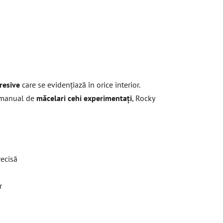
i
resive
care se evidențiază în orice interior.
ă manual de
măcelari cehi experimentați
, Rocky
recisă
r