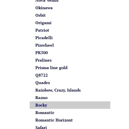
Nova Venus
Okinawa
Orbit
Origami
Patriot
Picadelli
Pinwheel
PK500
Pralines
Prisma line gold
Q8722
Quadro
Rainbow, Crazy, Islands
Razno
Rocky
Romantic
Romantic Horizont
Safari