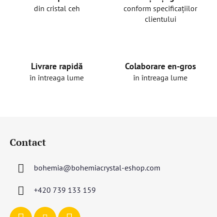
din cristal ceh
conform specificațiilor
clientului
Livrare rapidă
Colaborare en-gros
în întreaga lume
în întreaga lume
S
u
Contact
b
s
bohemia
@
bohemiacrystal-eshop.com
o
l
+420 739 133 159