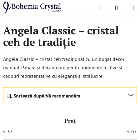
Treci
Căutare
COŞ
la
Acasă
/
Colecții populare
/
Angela Classic
DE
conținut
Angela Classic – cristal
CUMPĂR
ceh de tradiție
Angela Classic – cristal ceh tradițional cu un bogat decor
manual. Pahare și decantoare pentru momente festive și
cadouri reprezentative cu eleganță și strălucire.
S
Sortează după:
Vă recomandăm
e
l
e
Preţ
c
t
€
37
€
67
a