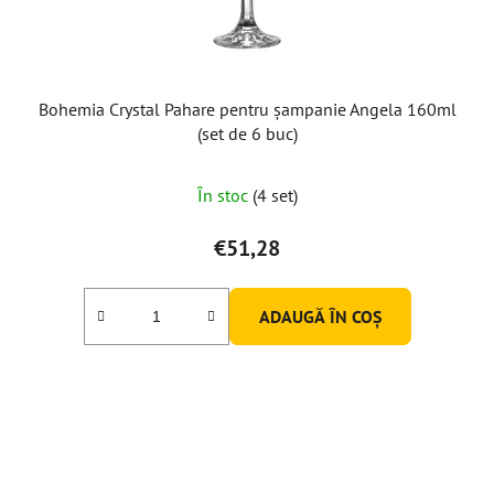
u
s
e
Bohemia Crystal Pahare pentru șampanie Angela 160ml
(set de 6 buc)
În stoc
(4 set)
€51,28
ADAUGĂ ÎN COŞ