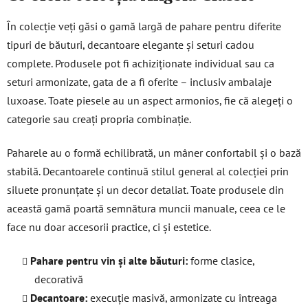
În colecție veți găsi o gamă largă de pahare pentru diferite
tipuri de băuturi, decantoare elegante și seturi cadou
complete. Produsele pot fi achiziționate individual sau ca
seturi armonizate, gata de a fi oferite – inclusiv ambalaje
luxoase. Toate piesele au un aspect armonios, fie că alegeți o
categorie sau creați propria combinație.
Paharele au o formă echilibrată, un mâner confortabil și o bază
stabilă. Decantoarele continuă stilul general al colecției prin
siluete pronunțate și un decor detaliat. Toate produsele din
această gamă poartă semnătura muncii manuale, ceea ce le
face nu doar accesorii practice, ci și estetice.
Pahare pentru vin și alte băuturi:
forme clasice,
decorativă
Decantoare:
execuție masivă, armonizate cu întreaga