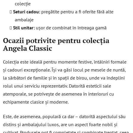
colecție
Seturi cadou:
pregătite pentru a fi oferite fără alte
ambalaje
Stil unitar:
ușor de combinat în întreaga gamă
Ocazii potrivite pentru colecția
Angela Classic
Colecția este ideală pentru momente festive, întâlniri formale
și cadouri excepționale. Își va găsi locul pe mesele de nuntă,
la sărbători de familie și în spații de birou, unde va îndeplini
rolul unui serviciu reprezentativ. Datorită esteticii sale
atemporale, se potrivește de asemenea în interioruri cu
echipamente clasice și moderne.
Este, de asemenea, populară ca dar – datorită aspectului său
distins și ambalajului luxos, are un aspect foarte nobil și
cultivat. Produsele pot fi completate și combinate treptat, ceea