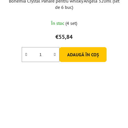
Bohemia Crystal Pahare pentru whisky Angela 320ml (set
de 6 buc)
În stoc
(4 set)
€55,84
ADAUGĂ ÎN COŞ