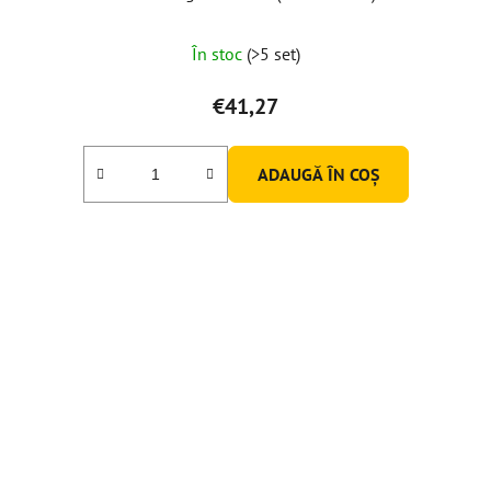
Evaluarea
În stoc
(>5 set)
medie
a
€41,27
produsului
este
ADAUGĂ ÎN COŞ
5,0
din
5
stele.