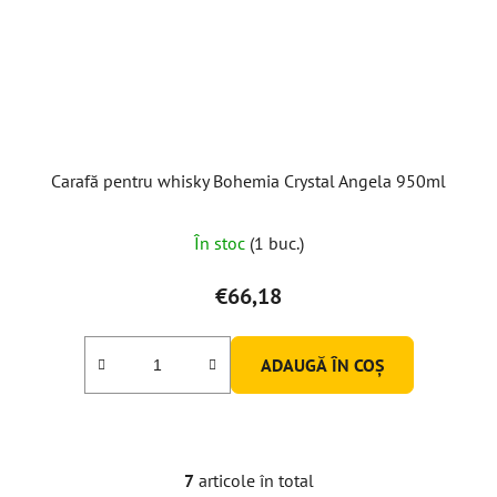
Carafă pentru whisky Bohemia Crystal Angela 950ml
În stoc
(1 buc.)
€66,18
ADAUGĂ ÎN COŞ
7
articole în total
C