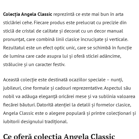
o
n
Colecția Angela Classic
reprezintă ce este mai bun în arta
t
sticlăriei cehe. Fiecare produs este prelucrat cu precizie din
r
sticlă de cristal de calitate și decorat cu un decor manual
o
l
pronunțat, care combină linii clasice încrucișate și verticale.
u
Rezultatul este un efect optic unic, care se schimbă în funcție
l
de lumina care cade asupra lui și oferă sticlei adâncime,
l
strălucire și un caracter festiv.
i
s
t
Această colecție este destinată ocaziilor speciale – nunți,
ă
jubileuri, cine formale și cadouri reprezentative. Aspectul său
r
nobil va adăuga eleganță oricărei mese și va sublinia valoarea
i
fiecărei băuturi. Datorită atenției la detalii și formelor clasice,
l
Angela Classic este o alegere populară și printre colecționari și
o
r
iubitorii designului tradițional.
Ce oferă colecția Angela Classic