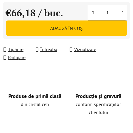
€66,18
/ buc.
Evaluare preţ:
ADAUGĂ ÎN COŞ
Tipărire
Întreabă
Vizualizare
Partajare
Produse de primă clasă
Producție și gravură
din cristal ceh
conform specificațiilor
clientului