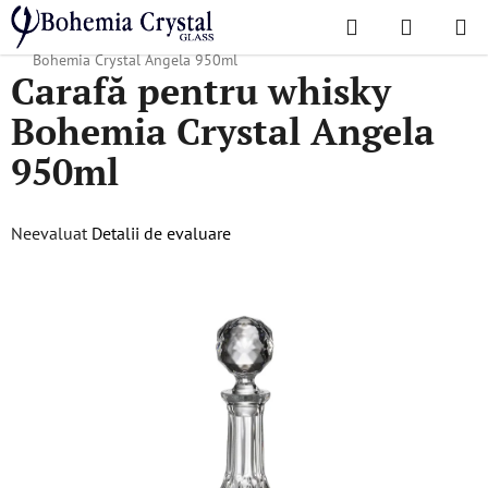
Treci
Căutare
COŞ
la
Acasă
/
Colecții populare
/
Angela Classic
/
Carafă pentru whisky
DE
conținut
Bohemia Crystal Angela 950ml
Carafă pentru whisky
CUMPĂR
Bohemia Crystal Angela
950ml
Evaluarea
Neevaluat
Detalii de evaluare
medie
a
produsului
este
0,0
din
5
stele.