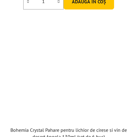
ADAUGĂ ÎN COŞ
Bohemia Crystal Pahare pentru lichior de cirese si vin de
desert Angela 130ml (set de 6 buc)