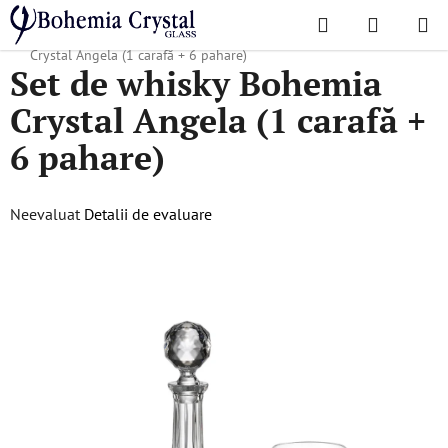
Treci
Căutare
COŞ
la
Acasă
/
Colecții populare
/
Angela Classic
/
Set de whisky Bohemia
DE
conținut
Crystal Angela (1 carafă + 6 pahare)
Set de whisky Bohemia
CUMPĂR
Crystal Angela (1 carafă +
6 pahare)
Evaluarea
Neevaluat
Detalii de evaluare
medie
a
produsului
este
0,0
din
5
stele.