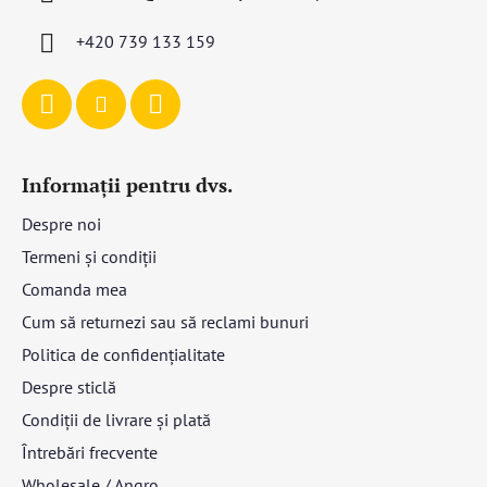
o
l
+420 739 133 159
Informații pentru dvs.
Despre noi
Termeni și condiții
Comanda mea
Cum să returnezi sau să reclami bunuri
Politica de confidențialitate
Despre sticlă
Condiții de livrare și plată
Întrebări frecvente
Wholesale / Angro