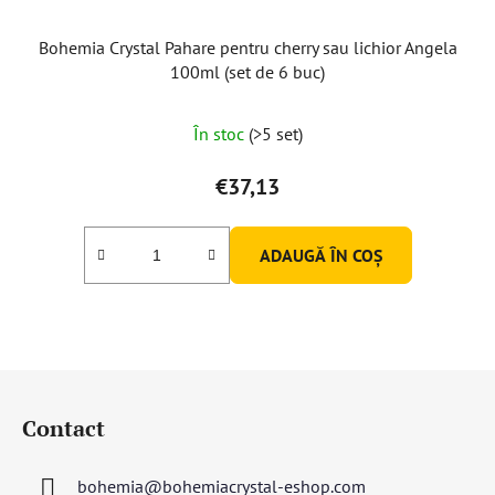
Bohemia Crystal Pahare pentru cherry sau lichior Angela
100ml (set de 6 buc)
În stoc
(>5 set)
€37,13
ADAUGĂ ÎN COŞ
S
u
Contact
b
s
bohemia
@
bohemiacrystal-eshop.com