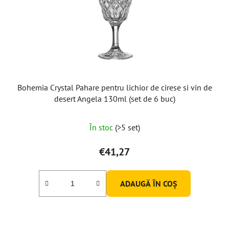
Bohemia Crystal Pahare pentru lichior de cirese si vin de
desert Angela 130ml (set de 6 buc)
Evaluarea
În stoc
(>5 set)
medie
a
€41,27
produsului
este
ADAUGĂ ÎN COŞ
5,0
din
5
stele.