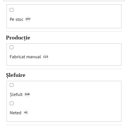
a
p
r
Pe stoc
297
o
d
Producție
u
s
u
Fabricat manual
125
l
u
Șlefuire
i
Șlefuit
168
Neted
41