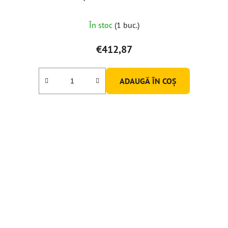
În stoc
(1 buc.)
€412,87
ADAUGĂ ÎN COŞ