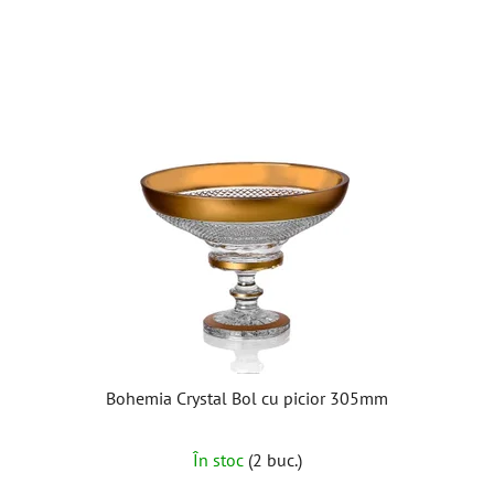
5
stele.
Bohemia Crystal Bol cu picior 305mm
În stoc
(2 buc.)