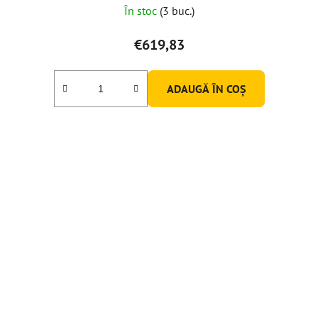
În stoc
(3 buc.)
€619,83
ADAUGĂ ÎN COŞ