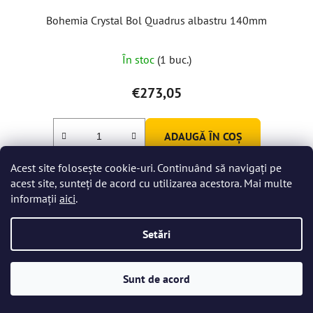
Bohemia Crystal Bol Quadrus albastru 140mm
În stoc
(1 buc.)
€273,05
ADAUGĂ ÎN COŞ
Acest site folosește cookie-uri. Continuând să navigați pe
acest site, sunteți de acord cu utilizarea acestora. Mai multe
informații
aici
.
Setări
Sunt de acord