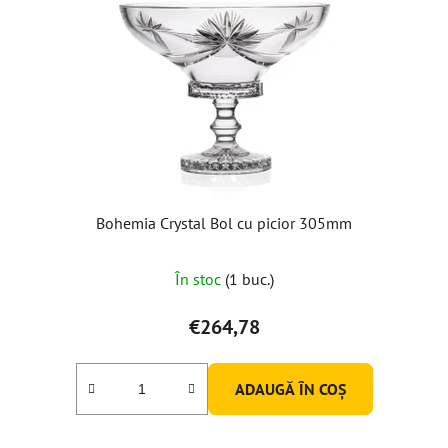
ă
p
r
o
d
u
s
e
Bohemia Crystal Bol cu picior 305mm
Evaluarea
În stoc
(1 buc.)
medie
a
€264,78
produsului
este
ADAUGĂ ÎN COŞ
5,0
din