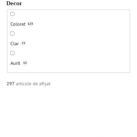
Decor
Colorat
123
Clar
77
Aurit
15
297
articole de afişat
L
i
s
t