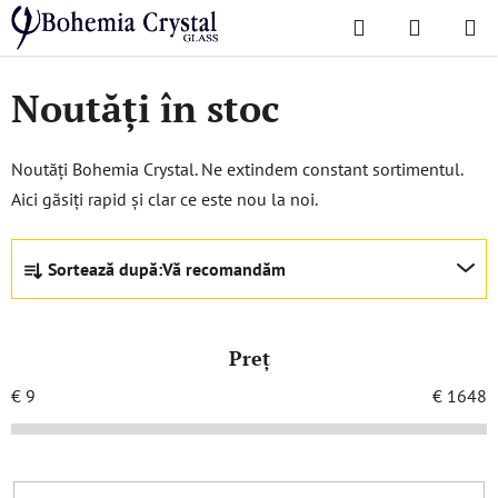
Treci
Căutare
COŞ
la
Acasă
/
Colecții populare
/
Noutăți în stoc
DE
conținut
Noutăți în stoc
CUMPĂR
Noutăți Bohemia Crystal. Ne extindem constant sortimentul.
Aici găsiți rapid și clar ce este nou la noi.
S
Sortează după:
Vă recomandăm
e
l
e
Preţ
c
t
€
9
€
1648
a
r
e