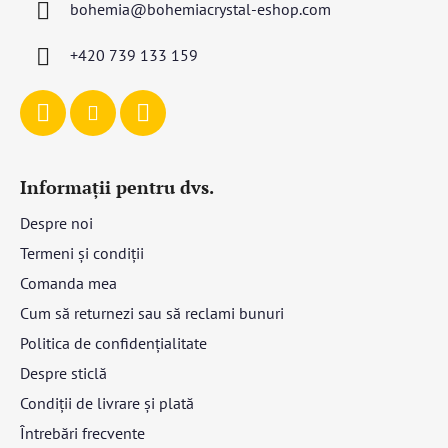
bohemia
@
bohemiacrystal-eshop.com
o
l
+420 739 133 159
Informații pentru dvs.
Despre noi
Termeni și condiții
Comanda mea
Cum să returnezi sau să reclami bunuri
Politica de confidențialitate
Despre sticlă
Condiții de livrare și plată
Întrebări frecvente