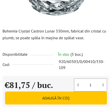
Bohemia Crystal Castron Lunar 330mm, fabricat din cristal cu
plumb, se poate spăla în mașina de spălat vase.
Disponibilitate
În stoc
(3 buc.)
920/60303/0/00410/330-
Cod:
109
€81,75
/ buc.
Evaluare preţ:
ADAUGĂ ÎN COŞ