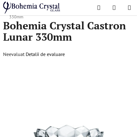
Treci
Căutare
COŞ
la
Acasă
/
Colecții populare
/
Lunar
/
Bohemia Crystal Castron Lunar
DE
conținut
330mm
Bohemia Crystal Castron
CUMPĂR
Lunar 330mm
Evaluarea
Neevaluat
Detalii de evaluare
medie
a
produsului
este
0,0
din
5
stele.