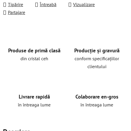
Tipărire
Întreabă
Vizualizare
Partajare
Produse de primă clasă
Producție și gravură
din cristal ceh
conform specificațiilor
clientului
Livrare rapidă
Colaborare en-gros
în întreaga lume
în întreaga lume