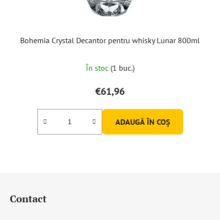
Bohemia Crystal Decantor pentru whisky Lunar 800ml
În stoc
(1 buc.)
€61,96
ADAUGĂ ÎN COŞ
S
u
Contact
b
s