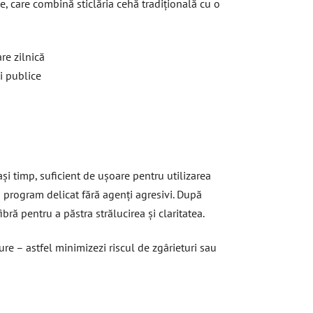
se, care combină sticlăria cehă tradițională cu o
are zilnică
i publice
și timp, suficient de ușoare pentru utilizarea
n program delicat fără agenți agresivi. După
ră pentru a păstra strălucirea și claritatea.
ure – astfel minimizezi riscul de zgârieturi sau