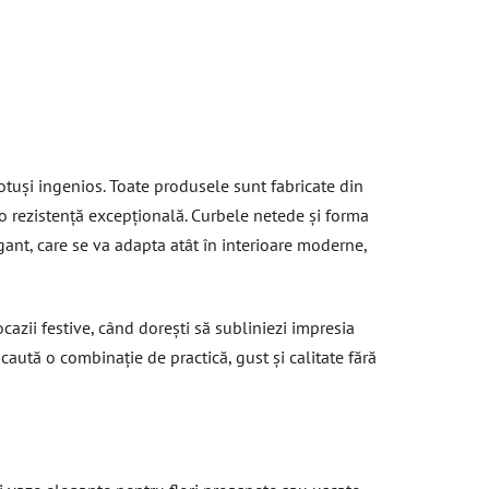
i
otuși ingenios. Toate produsele sunt fabricate din
i o rezistență excepțională. Curbele netede și forma
gant, care se va adapta atât în interioare moderne,
ocazii festive, când dorești să subliniezi impresia
 caută o combinație de practică, gust și calitate fără