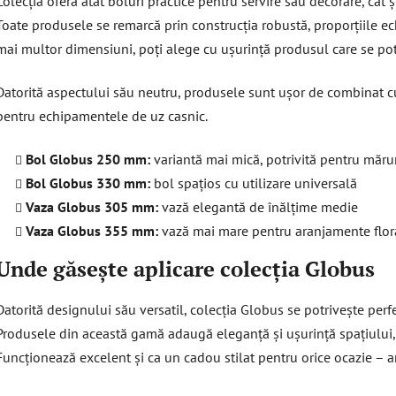
Colecția oferă atât boluri practice pentru servire sau decorare, cât 
i
Toate produsele se remarcă prin construcția robustă, proporțiile echi
l
mai multor dimensiuni, poți alege cu ușurință produsul care se potr
o
r
Datorită aspectului său neutru, produsele sunt ușor de combinat cu 
pentru echipamentele de uz casnic.
Bol Globus 250 mm:
variantă mai mică, potrivită pentru mărun
Bol Globus 330 mm:
bol spațios cu utilizare universală
Vaza Globus 305 mm:
vază elegantă de înălțime medie
Vaza Globus 355 mm:
vază mai mare pentru aranjamente flor
Unde găsește aplicare colecția Globus
Datorită designului său versatil, colecția Globus se potrivește perfect
Produsele din această gamă adaugă eleganță și ușurință spațiului, 
Funcționează excelent și ca un cadou stilat pentru orice ocazie – an