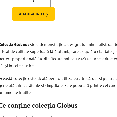
ADAUGĂ ÎN COŞ
C
o
Colecția Globus
este o demonstrație a designului minimalist, dar t
n
t
cristal de calitate superioară fără plumb, care asigură o claritate ș
r
perfect proporționată fac din fiecare bol sau vază un accesoriu ele
o
cât și în cele clasice.
l
u
Această colecție este ideală pentru utilizarea zilnică, dar și pentru 
l
generală prin curățenie și simplitate. Este populară printre cei care
l
i
ornamente inutile.
s
t
Ce conține colecția Globus
ă
r