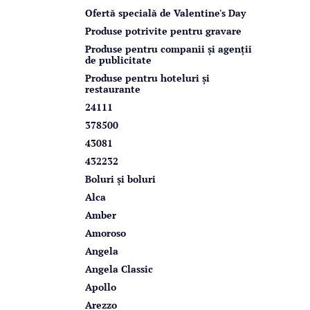
r
Ofertă specială de Valentine's Day
a
Produse potrivite pentru gravare
l
Produse pentru companii și agenții
de publicitate
ă
Produse pentru hoteluri și
restaurante
24111
378500
43081
432232
Boluri și boluri
Alca
Amber
Amoroso
Angela
Angela Classic
Apollo
Arezzo