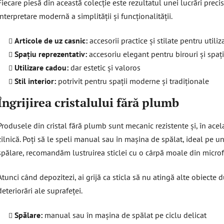
Fiecare piesă din această colecție este rezultatul unei lucrări preci
interpretare modernă a simplității și funcționalității.
Articole de uz casnic:
accesorii practice și stilate pentru utiliz
Spațiu reprezentativ:
accesoriu elegant pentru birouri și spați
Utilizare cadou:
dar estetic și valoros
Stil interior:
potrivit pentru spații moderne și tradiționale
Îngrijirea cristalului fără plumb
Produsele din cristal fără plumb sunt mecanic rezistente și, în acela
zilnică. Poți să le speli manual sau în mașina de spălat, ideal pe u
spălare, recomandăm lustruirea sticlei cu o cârpă moale din microfib
Atunci când depozitezi, ai grijă ca sticla să nu atingă alte obiecte d
deteriorări ale suprafeței.
Spălare:
manual sau în mașina de spălat pe ciclu delicat