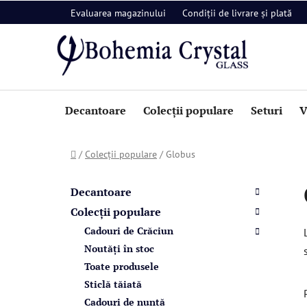
Treci
Evaluarea magazinului
Condiții de livrare și plată
la
conținut
Decantoare
Colecții populare
Seturi
V
Acasă
/
Colecții populare
/
Globus
B
C
Sari
a
a
peste
Decantoare
t
categorii
r
Colecții populare
e
ă
Cadouri de Crăciun
g
l
o
Noutăți în stoc
a
r
Toate produsele
i
t
Sticlă tăiată
i
e
Cadouri de nuntă