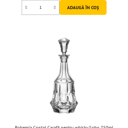
ADAUGĂ ÎN COŞ
Bohemia Crystal Carafă pentru whisky Soho 750ml