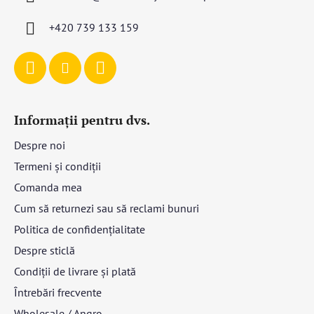
o
l
+420 739 133 159
Informații pentru dvs.
Despre noi
Termeni și condiții
Comanda mea
Cum să returnezi sau să reclami bunuri
Politica de confidențialitate
Despre sticlă
Condiții de livrare și plată
Întrebări frecvente
Wholesale / Angro