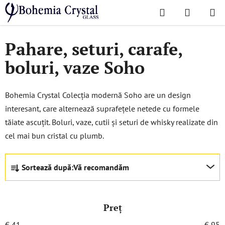
Treci
Căutare
COŞ
la
Acasă
/
Colecții populare
/
Soho
DE
conținut
Pahare, seturi, carafe,
CUMPĂR
boluri, vaze Soho
Bohemia Crystal Colecția modernă Soho are un design
interesant, care alternează suprafețele netede cu formele
tăiate ascuțit. Boluri, vaze, cutii și seturi de whisky realizate din
cel mai bun cristal cu plumb.
S
Sortează după:
Vă recomandăm
e
l
e
Preţ
c
t
€
41
€
95