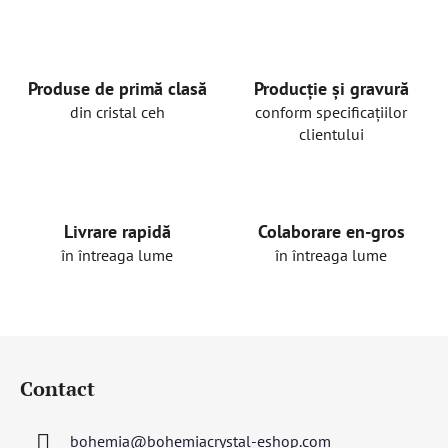
Produse de primă clasă
Producție și gravură
din cristal ceh
conform specificațiilor
clientului
Livrare rapidă
Colaborare en-gros
în întreaga lume
în întreaga lume
S
u
Contact
b
s
bohemia
@
bohemiacrystal-eshop.com