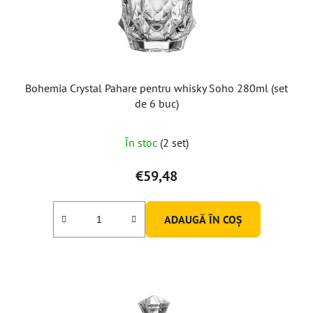
d
u
s
e
Bohemia Crystal Pahare pentru whisky Soho 280ml (set
de 6 buc)
În stoc
(2 set)
€59,48
ADAUGĂ ÎN COŞ