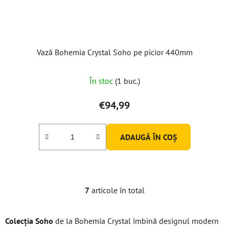
Vază Bohemia Crystal Soho pe picior 440mm
În stoc
(1 buc.)
€94,99
ADAUGĂ ÎN COŞ
7
articole în total
C
o
n
Colecția Soho
de la Bohemia Crystal îmbină designul modern
t