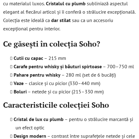
cu materialul luxos.
Cristalul cu plumb
subliniază aspectul
r
elegant al fiecărui articol și îi conferă o strălucire excepțională.
o
l
Colecția este ideală ca
dar stilat
sau ca un accesoriu
u
excepțional pentru interior.
l
l
Ce găsești în colecția Soho?
i
s
Cutii cu capac
– 215 mm
t
Carafe pentru whisky și băuturi spirtoase
– 700–750 ml
ă
r
Pahare pentru whisky
– 280 ml (set de 6 bucăți)
i
Vaze
– clasice și cu picior (330–440 mm)
l
Boluri
– netede și cu picior (215–330 mm)
o
r
Caracteristicile colecției Soho
Cristal de lux cu plumb
– pentru o strălucire marcantă și
un efect optic
Design modern
– contrast între suprafețele netede și cele