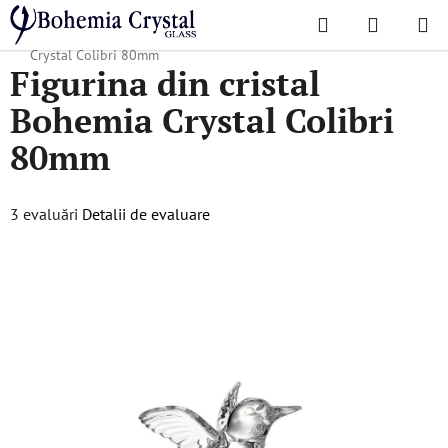
Treci
Căutare
COŞ
la
Acasă
/
Accesorii
/
Figurine din cristal
/
Figurina din cristal Bohemia
DE
conținut
Crystal Colibri 80mm
Figurina din cristal
CUMPĂR
Bohemia Crystal Colibri
80mm
Evaluarea
3 evaluări
Detalii de evaluare
medie
a
produsului
este
5,0
din
5
stele.