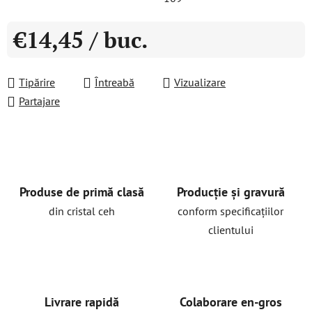
€14,45
/ buc.
Evaluare preţ:
Tipărire
Întreabă
Vizualizare
Partajare
Produse de primă clasă
Producție și gravură
din cristal ceh
conform specificațiilor
clientului
Livrare rapidă
Colaborare en-gros