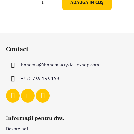
ADAUGĂ ÎN COŞ
S
u
Contact
b
s
bohemia
@
bohemiacrystal-eshop.com
o
l
+420 739 133 159
Informații pentru dvs.
Despre noi