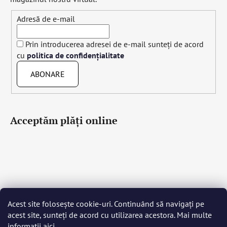
Adresă de e-mail
Prin introducerea adresei de e-mail sunteți de acord
cu
politica de confidențialitate
ABONARE
Acceptăm plăţi online
Acest site folosește cookie-uri. Continuând să navigați pe
Čeština
Slovenčina
English
Deutsch
Magyar
acest site, sunteți de acord cu utilizarea acestora. Mai multe
Język polski
Română
Italiano
Español
Français
informații
aici
.
Português
Български
Hrvatski
Slovenščina
Srpski