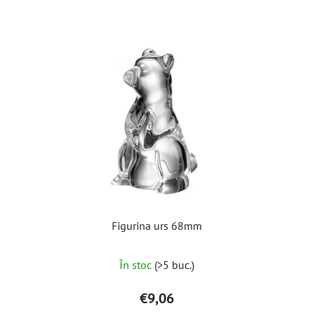
Figurina urs 68mm
Evaluarea
În stoc
(>5 buc.)
medie
a
€9,06
produsului