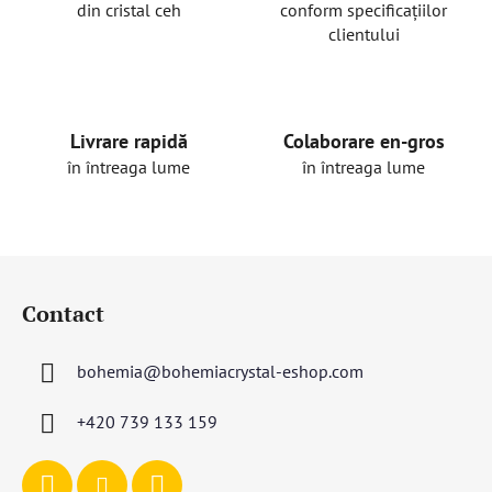
din cristal ceh
conform specificațiilor
clientului
Livrare rapidă
Colaborare en-gros
în întreaga lume
în întreaga lume
S
u
Contact
b
s
bohemia
@
bohemiacrystal-eshop.com
o
l
+420 739 133 159