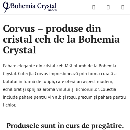
Treci
Căutare
COŞ
la
Acasă
/
Colecții populare
/
Corvus
DE
conținut
Corvus – produse din
CUMPĂR
cristal ceh de la Bohemia
Crystal
Pahare elegante din cristal ceh fără plumb de la Bohemia
Crystal. Colecția Corvus impresionează prin forma curată a
bolului în formă de tulipă, care oferă un aspect modern,
echilibrat și sprijină aroma vinului și lichiorurilor. Colecția
include pahare pentru vin alb și roșu, precum și pahare pentru
lichior.
Produsele sunt în curs de pregătire.