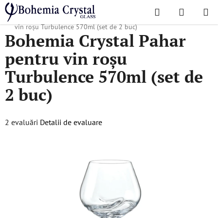
Treci
Căutare
COŞ
la
Acasă
/
Colecții populare
/
Turbulence
/
Bohemia Crystal Pahar pentru
DE
conținut
vin roșu Turbulence 570ml (set de 2 buc)
Bohemia Crystal Pahar
CUMPĂR
pentru vin roșu
Turbulence 570ml (set de
2 buc)
Evaluarea
2 evaluări
Detalii de evaluare
medie
a
produsului
este
5,0
din
5