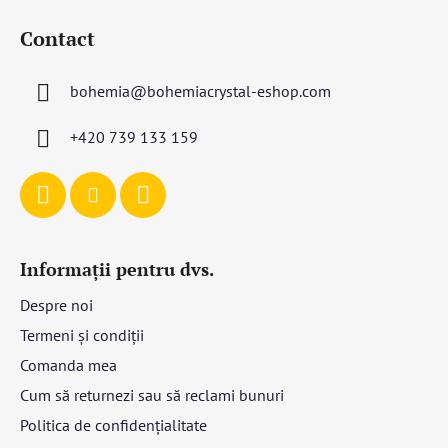
u
Contact
b
s
bohemia
@
bohemiacrystal-eshop.com
o
l
+420 739 133 159
Informații pentru dvs.
Despre noi
Termeni și condiții
Comanda mea
Cum să returnezi sau să reclami bunuri
Politica de confidențialitate