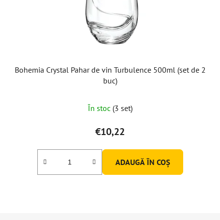
Bohemia Crystal Pahar de vin Turbulence 500ml (set de 2
buc)
Evaluarea
În stoc
(3 set)
medie
a
€10,22
produsului
este
ADAUGĂ ÎN COŞ
5,0
din
5
stele.
S