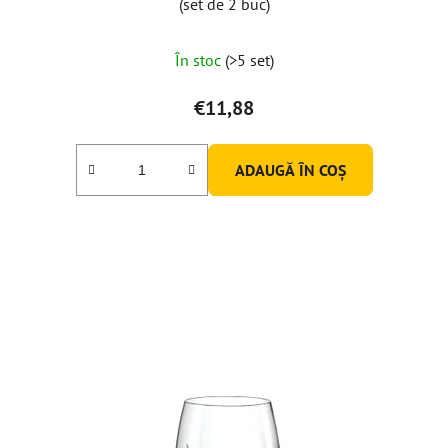
(set de 2 buc)
În stoc
(>5 set)
€11,88
ADAUGĂ ÎN COŞ