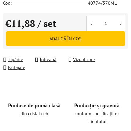
Cod:
40774/570ML
€11,88
/ set
Evaluare preţ:
ADAUGĂ ÎN COŞ
Tipărire
Întreabă
Vizualizare
Partajare
Produse de primă clasă
Producție și gravură
din cristal ceh
conform specificațiilor
clientului