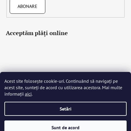
ABONARE
Acceptăm plăţi online
Acest site folosește cookie-uri. Continuând să navigați pe
Čeština
Slovenčina
English
Deutsch
Magyar
acest site, sunteți de acord cu utilizarea acestora. Mai multe
Język polski
Română
Italiano
Español
Français
informații
aici
.
Português
Български
Hrvatski
Slovenščina
Srpski
Nederlands
Українська
Ελληνικά
Svenska
Dansk
Setări
Creat de Shoptet
Sunt de acord
Drepturi de autor 2026
Bohemia Crystal Glass
. Toate