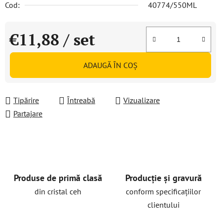
Cod:
40774/550ML
€11,88
/ set
Evaluare preţ:
ADAUGĂ ÎN COŞ
Tipărire
Întreabă
Vizualizare
Partajare
Produse de primă clasă
Producție și gravură
din cristal ceh
conform specificațiilor
clientului