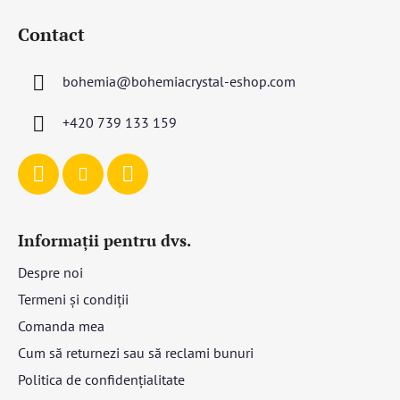
u
Contact
b
s
bohemia
@
bohemiacrystal-eshop.com
o
l
+420 739 133 159
Informații pentru dvs.
Despre noi
Termeni și condiții
Comanda mea
Cum să returnezi sau să reclami bunuri
Politica de confidențialitate