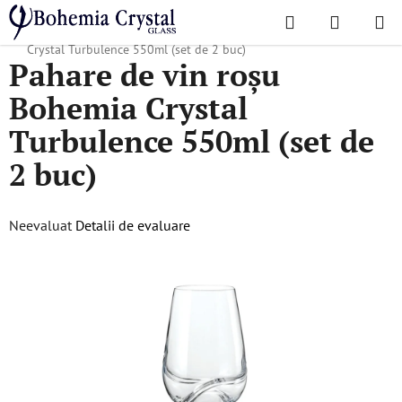
Treci
Căutare
COŞ
la
Acasă
/
Colecții populare
/
Turbulence
/
Pahare de vin roșu Bohemia
DE
conținut
Crystal Turbulence 550ml (set de 2 buc)
Pahare de vin roșu
CUMPĂR
Bohemia Crystal
Turbulence 550ml (set de
2 buc)
Evaluarea
Neevaluat
Detalii de evaluare
medie
a
produsului
este
0,0
din
5