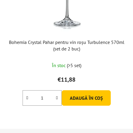
Bohemia Crystal Pahar pentru vin roșu Turbulence 570ml
(set de 2 buc)
Evaluarea
În stoc
(>5 set)
medie
a
€11,88
produsului
este
ADAUGĂ ÎN COŞ
5,0
din
5
stele.
S