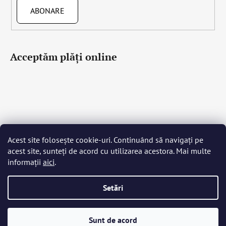
ABONARE
Acceptăm plăţi online
Acest site folosește cookie-uri. Continuând să navigați pe
Čeština
Slovenčina
English
Deutsch
Magyar
acest site, sunteți de acord cu utilizarea acestora. Mai multe
Język polski
Română
Italiano
Español
Français
informații
aici
.
Português
Български
Hrvatski
Slovenščina
Srpski
Nederlands
Українська
Ελληνικά
Svenska
Dansk
Setări
Creat de Shoptet
Sunt de acord
Drepturi de autor 2026
Bohemia Crystal Glass
. Toate