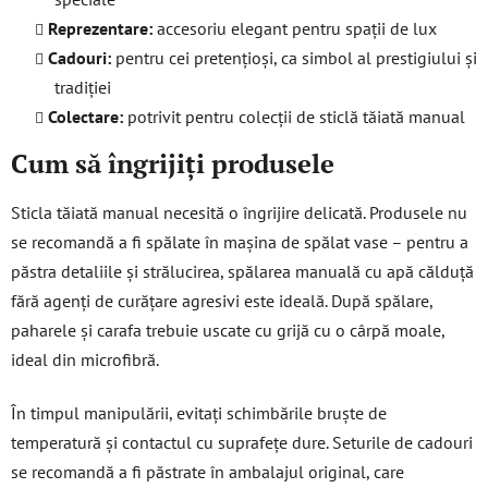
Reprezentare:
accesoriu elegant pentru spații de lux
Cadouri:
pentru cei pretențioși, ca simbol al prestigiului și
tradiției
Colectare:
potrivit pentru colecții de sticlă tăiată manual
Cum să îngrijiți produsele
Sticla tăiată manual necesită o îngrijire delicată. Produsele nu
se recomandă a fi spălate în mașina de spălat vase – pentru a
păstra detaliile și strălucirea, spălarea manuală cu apă călduță
fără agenți de curățare agresivi este ideală. După spălare,
paharele și carafa trebuie uscate cu grijă cu o cârpă moale,
ideal din microfibră.
În timpul manipulării, evitați schimbările bruște de
temperatură și contactul cu suprafețe dure. Seturile de cadouri
se recomandă a fi păstrate în ambalajul original, care