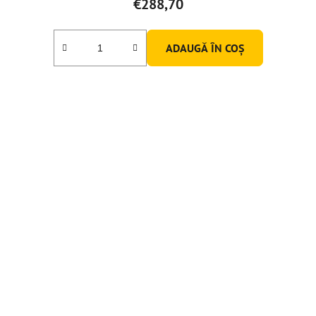
€288,70
ADAUGĂ ÎN COŞ