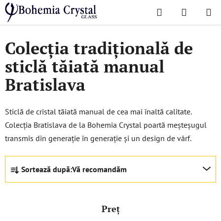
Treci
Căutare
COŞ
la
Acasă
/
Colecții populare
/
Bratislava
DE
conținut
Colecția tradițională de
CUMPĂR
sticlă tăiată manual
Bratislava
Sticlă de cristal tăiată manual de cea mai înaltă calitate.
Colecția Bratislava de la Bohemia Crystal poartă meșteșugul
transmis din generație în generație și un design de vârf.
S
Sortează după:
Vă recomandăm
e
l
e
Preţ
c