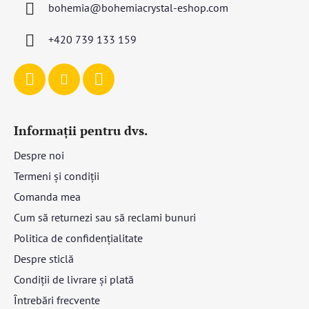
bohemia
@
bohemiacrystal-eshop.com
o
l
+420 739 133 159
Informații pentru dvs.
Despre noi
Termeni și condiții
Comanda mea
Cum să returnezi sau să reclami bunuri
Politica de confidențialitate
Despre sticlă
Condiții de livrare și plată
Întrebări frecvente