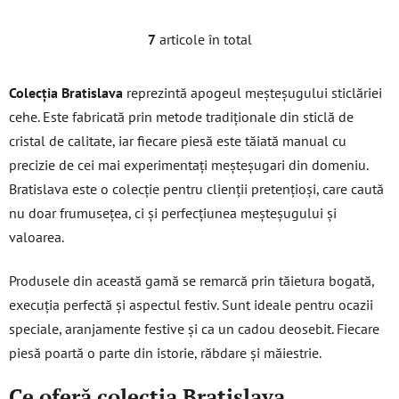
7
articole în total
C
o
n
Colecția Bratislava
reprezintă apogeul meșteșugului sticlăriei
t
cehe. Este fabricată prin metode tradiționale din sticlă de
r
cristal de calitate, iar fiecare piesă este tăiată manual cu
o
l
precizie de cei mai experimentați meșteșugari din domeniu.
u
Bratislava este o colecție pentru clienții pretențioși, care caută
l
nu doar frumusețea, ci și perfecțiunea meșteșugului și
l
valoarea.
i
s
t
Produsele din această gamă se remarcă prin tăietura bogată,
ă
execuția perfectă și aspectul festiv. Sunt ideale pentru ocazii
r
speciale, aranjamente festive și ca un cadou deosebit. Fiecare
i
piesă poartă o parte din istorie, răbdare și măiestrie.
l
o
Ce oferă colecția Bratislava