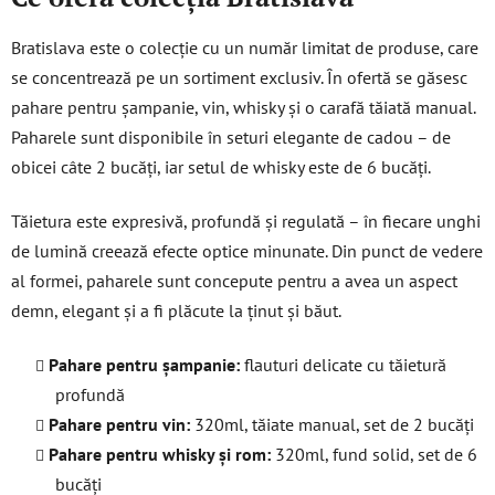
r
Bratislava este o colecție cu un număr limitat de produse, care
se concentrează pe un sortiment exclusiv. În ofertă se găsesc
pahare pentru șampanie, vin, whisky și o carafă tăiată manual.
Paharele sunt disponibile în seturi elegante de cadou – de
obicei câte 2 bucăți, iar setul de whisky este de 6 bucăți.
Tăietura este expresivă, profundă și regulată – în fiecare unghi
de lumină creează efecte optice minunate. Din punct de vedere
al formei, paharele sunt concepute pentru a avea un aspect
demn, elegant și a fi plăcute la ținut și băut.
Pahare pentru șampanie:
flauturi delicate cu tăietură
profundă
Pahare pentru vin:
320ml, tăiate manual, set de 2 bucăți
Pahare pentru whisky și rom:
320ml, fund solid, set de 6
bucăți