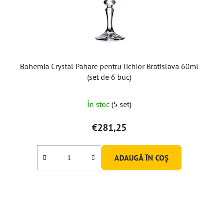
o
d
u
s
e
Bohemia Crystal Pahare pentru lichior Bratislava 60ml
(set de 6 buc)
În stoc
(5 set)
€281,25
ADAUGĂ ÎN COŞ