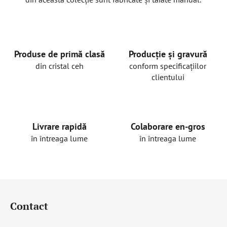
Produse de primă clasă
Producție și gravură
din cristal ceh
conform specificațiilor
clientului
Livrare rapidă
Colaborare en-gros
în întreaga lume
în întreaga lume
S
u
Contact
b
s