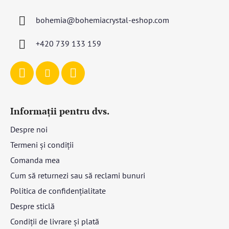
s
bohemia
@
bohemiacrystal-eshop.com
o
l
+420 739 133 159
Informații pentru dvs.
Despre noi
Termeni și condiții
Comanda mea
Cum să returnezi sau să reclami bunuri
Politica de confidențialitate
Despre sticlă
Condiții de livrare și plată