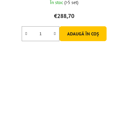
În stoc
(>5 set)
€288,70
ADAUGĂ ÎN COŞ