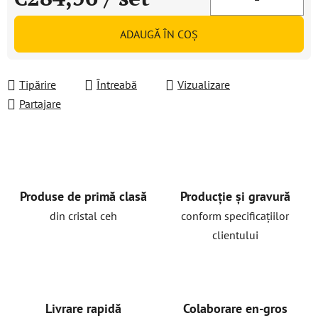
Evaluare preţ:
ADAUGĂ ÎN COŞ
Tipărire
Întreabă
Vizualizare
Partajare
Produse de primă clasă
Producție și gravură
din cristal ceh
conform specificațiilor
clientului
Livrare rapidă
Colaborare en-gros