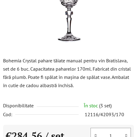
stele.
Bohemia Crystal pahare tăiate manual pentru vin Bratislava,
set de 6 buc. Capacitatea paharelor 170ml. Fabricat din cristal
fără plumb. Poate fi spălat în mașina de spălat vase. Ambalat
în cutie de cadou albastră închisă.
Disponibilitate
În stoc
(3 set)
Cod:
12116/42093/170
€284,56
/ set