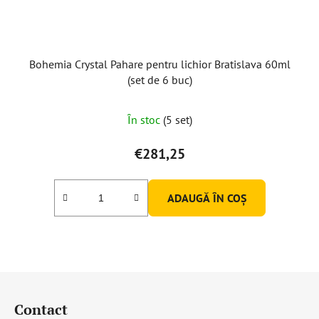
Bohemia Crystal Pahare pentru lichior Bratislava 60ml
(set de 6 buc)
În stoc
(5 set)
€281,25
ADAUGĂ ÎN COŞ
S
u
Contact
b