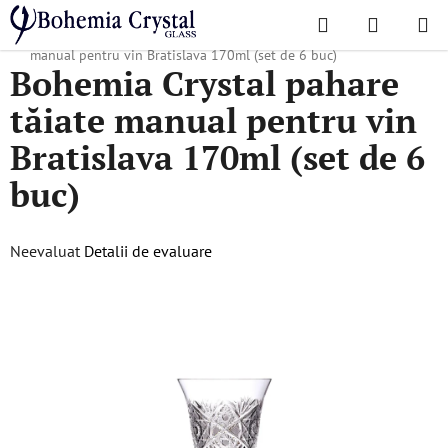
Treci
Căutare
COŞ
la
Acasă
/
Colecții populare
/
Bratislava
/
Bohemia Crystal pahare tăiate
DE
conținut
manual pentru vin Bratislava 170ml (set de 6 buc)
Bohemia Crystal pahare
CUMPĂR
tăiate manual pentru vin
Bratislava 170ml (set de 6
buc)
Evaluarea
Neevaluat
Detalii de evaluare
medie
a
produsului
este
0,0
din
5