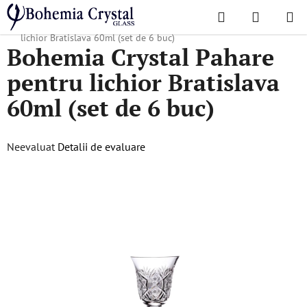
Treci
Căutare
COŞ
la
Acasă
/
Colecții populare
/
Bratislava
/
Bohemia Crystal Pahare pentru
DE
conținut
lichior Bratislava 60ml (set de 6 buc)
Bohemia Crystal Pahare
CUMPĂR
pentru lichior Bratislava
60ml (set de 6 buc)
Evaluarea
Neevaluat
Detalii de evaluare
medie
a
produsului
este
0,0
din
5
stele.