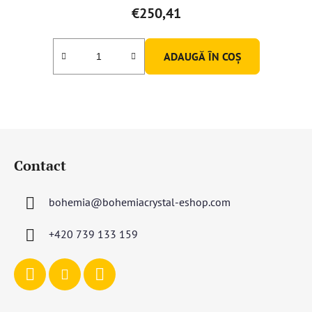
€250,41
ADAUGĂ ÎN COŞ
S
u
Contact
b
s
bohemia
@
bohemiacrystal-eshop.com
o
l
+420 739 133 159