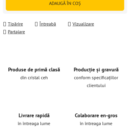
ADAUGĂ ÎN COŞ
Tipărire
Întreabă
Vizualizare
Partajare
Produse de primă clasă
Producție și gravură
din cristal ceh
conform specificațiilor
clientului
Livrare rapidă
Colaborare en-gros
în întreaga lume
în întreaga lume