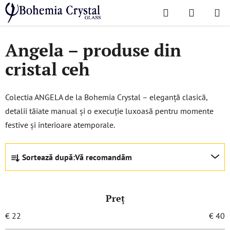
Treci
Căutare
COŞ
la
Acasă
/
Colecții populare
/
Angela
DE
conținut
Angela – produse din
CUMPĂR
cristal ceh
Colectia ANGELA de la Bohemia Crystal – eleganță clasică,
detalii tăiate manual și o execuție luxoasă pentru momente
festive și interioare atemporale.
S
Sortează după:
Vă recomandăm
e
l
e
Preţ
c
t
€
22
€
40
a