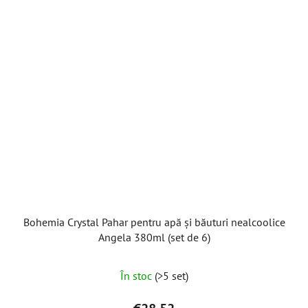
Bohemia Crystal Pahar pentru apă și băuturi nealcoolice
Angela 380ml (set de 6)
Evaluarea
În stoc
(>5 set)
medie
a