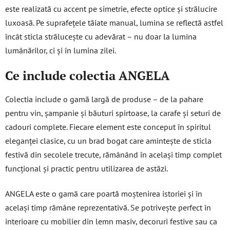
ă
este realizată cu accent pe simetrie, efecte optice și strălucire
r
luxoasă. Pe suprafețele tăiate manual, lumina se reflectă astfel
i
încât sticla strălucește cu adevărat – nu doar la lumina
l
lumânărilor, ci și în lumina zilei.
o
r
Ce include colectia ANGELA
Colectia include o gamă largă de produse – de la pahare
pentru vin, șampanie și băuturi spirtoase, la carafe și seturi de
cadouri complete. Fiecare element este conceput în spiritul
eleganței clasice, cu un brad bogat care amintește de sticla
festivă din secolele trecute, rămânând în același timp complet
funcțional și practic pentru utilizarea de astăzi.
ANGELA este o gamă care poartă moștenirea istoriei și în
același timp rămâne reprezentativă. Se potrivește perfect în
interioare cu mobilier din lemn masiv, decoruri festive sau ca