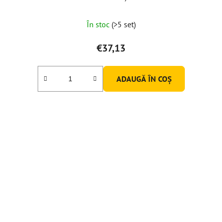
Evaluarea
În stoc
(>5 set)
medie
a
€37,13
produsului
este
ADAUGĂ ÎN COŞ
5,0
din
5
stele.