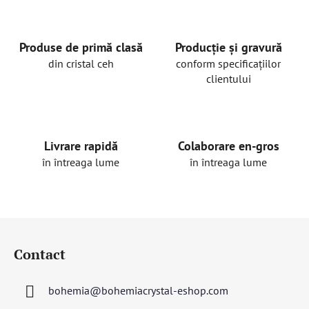
Produse de primă clasă
Producție și gravură
din cristal ceh
conform specificațiilor
clientului
Livrare rapidă
Colaborare en-gros
în întreaga lume
în întreaga lume
S
u
Contact
b
s
bohemia
@
bohemiacrystal-eshop.com
o