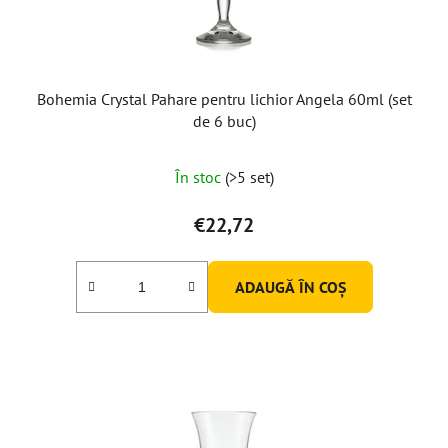
u
s
e
Bohemia Crystal Pahare pentru lichior Angela 60ml (set
de 6 buc)
În stoc
(>5 set)
€22,72
ADAUGĂ ÎN COŞ