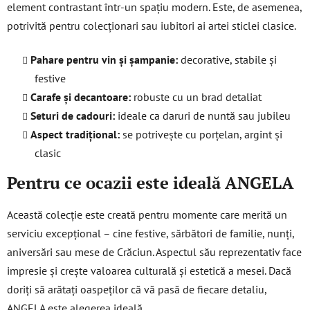
element contrastant într-un spațiu modern. Este, de asemenea,
potrivită pentru colecționari sau iubitori ai artei sticlei clasice.
Pahare pentru vin și șampanie:
decorative, stabile și
festive
Carafe și decantoare:
robuste cu un brad detaliat
Seturi de cadouri:
ideale ca daruri de nuntă sau jubileu
Aspect tradițional:
se potrivește cu porțelan, argint și
clasic
Pentru ce ocazii este ideală ANGELA
Această colecție este creată pentru momente care merită un
serviciu excepțional – cine festive, sărbători de familie, nunți,
aniversări sau mese de Crăciun. Aspectul său reprezentativ face
impresie și crește valoarea culturală și estetică a mesei. Dacă
doriți să arătați oaspeților că vă pasă de fiecare detaliu,
ANGELA este alegerea ideală.