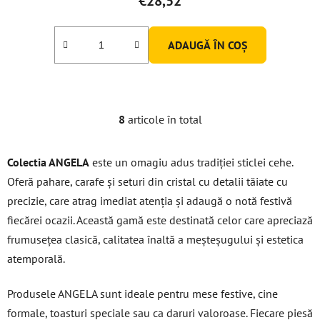
€28,52
produsului
este
ADAUGĂ ÎN COŞ
5,0
din
5
stele.
8
articole în total
C
o
n
Colectia ANGELA
este un omagiu adus tradiției sticlei cehe.
t
Oferă pahare, carafe și seturi din cristal cu detalii tăiate cu
r
precizie, care atrag imediat atenția și adaugă o notă festivă
o
l
fiecărei ocazii. Această gamă este destinată celor care apreciază
u
frumusețea clasică, calitatea înaltă a meșteșugului și estetica
l
atemporală.
l
i
Produsele ANGELA sunt ideale pentru mese festive, cine
s
t
formale, toasturi speciale sau ca daruri valoroase. Fiecare piesă