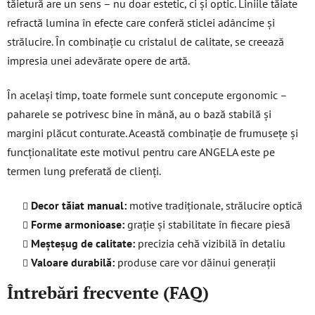
tăietură are un sens – nu doar estetic, ci și optic. Liniile tăiate
refractă lumina în efecte care conferă sticlei adâncime și
strălucire. În combinație cu cristalul de calitate, se creează
impresia unei adevărate opere de artă.
În același timp, toate formele sunt concepute ergonomic –
paharele se potrivesc bine în mână, au o bază stabilă și
margini plăcut conturate. Această combinație de frumusețe și
funcționalitate este motivul pentru care ANGELA este pe
termen lung preferată de clienți.
Decor tăiat manual:
motive tradiționale, strălucire optică
Forme armonioase:
grație și stabilitate în fiecare piesă
Meșteșug de calitate:
precizia cehă vizibilă în detaliu
Valoare durabilă:
produse care vor dăinui generații
Întrebări frecvente (FAQ)