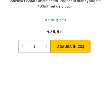
Bohemia Crystal Pahare pentru cognac și brandy Angela
400ml (set de 6 buc)
În stoc
(4 set)
€28,85
ADAUGĂ ÎN COŞ