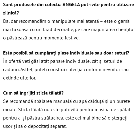
Sunt produsele din colectia ANGELA potrivite pentru utilizare
zilnică?
Da, dar recomandăm o manipulare mai atentă – este o gamă
mai luxoasă cu un brad decorativ, pe care majoritatea clienților
o păstrează pentru momente festive.
Este posibil să cumpărați piese individuale sau doar seturi?
În ofertă veți găsi atât pahare individuale, cât și seturi de
cadouri. Astfel, puteți construi colecția conform nevoilor sau
extinde ulterior.
Cum să îngrijiți sticla tăiată?
Se recomandă spălarea manuală cu apă călduță și un burete
moale. Sticla tăiată nu este potrivită pentru mașina de spălat –
pentru a-și păstra strălucirea, este cel mai bine să o ștergeți
ușor și să o depozitați separat.