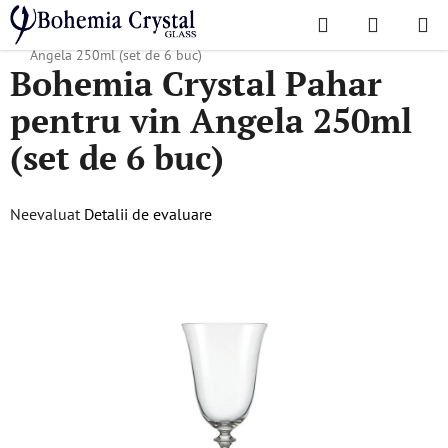
Treci
Căutare
COŞ
la
Acasă
/
Colecții populare
/
Angela
/
Bohemia Crystal Pahar pentru vin
DE
conținut
Angela 250ml (set de 6 buc)
Bohemia Crystal Pahar
CUMPĂR
pentru vin Angela 250ml
(set de 6 buc)
Evaluarea
Neevaluat
Detalii de evaluare
medie
a
produsului
este
0,0
din
5
stele.