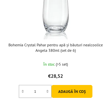
Bohemia Crystal Pahar pentru apă și băuturi nealcoolice
Angela 380ml (set de 6)
Evaluarea
În stoc
(>5 set)
medie
a
€28,52
produsului
este
ADAUGĂ ÎN COŞ
5,0
din
5