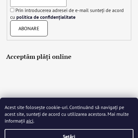
Prin introducerea adresei de e-mail sunteți de acord
cu
politica de confidențialitate
ABONARE
Acceptăm plăţi online
Acest site folosește cookie-uri. Continuând să navigați pe
Čeština
Slovenčina
English
Deutsch
Magyar
acest site, sunteți de acord cu utilizarea acestora. Mai multe
Język polski
Română
Italiano
Español
Français
informații
aici
.
Português
Български
Hrvatski
Slovenščina
Srpski
Nederlands
Українська
Ελληνικά
Svenska
Dansk
Setări