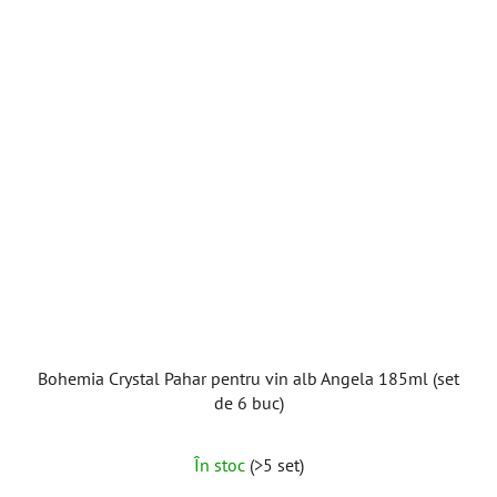
stele.
Bohemia Crystal Pahar pentru vin alb Angela 185ml (set
de 6 buc)
Evaluarea
În stoc
(>5 set)
medie