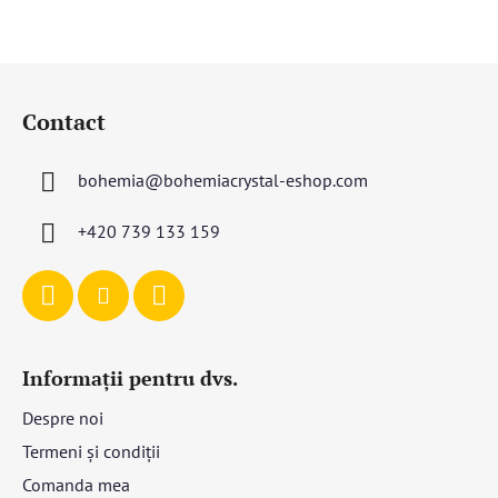
S
u
Contact
b
s
bohemia
@
bohemiacrystal-eshop.com
o
l
+420 739 133 159
Informații pentru dvs.
Despre noi
Termeni și condiții
Comanda mea