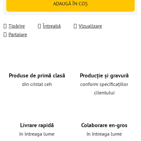
ADAUGĂ ÎN COŞ
Tipărire
Întreabă
Vizualizare
Partajare
Produse de primă clasă
Producție și gravură
din cristal ceh
conform specificațiilor
clientului
Livrare rapidă
Colaborare en-gros
în întreaga lume
în întreaga lume