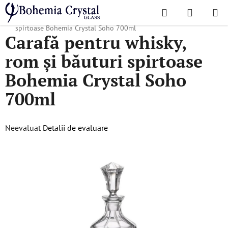
Treci
Căutare
COŞ
la
Acasă
/
Colecții populare
/
Soho
/
Carafă pentru whisky, rom și băuturi
DE
conținut
spirtoase Bohemia Crystal Soho 700ml
Carafă pentru whisky,
CUMPĂR
rom și băuturi spirtoase
Bohemia Crystal Soho
700ml
Evaluarea
Neevaluat
Detalii de evaluare
medie
a
produsului
este
0,0
din
5