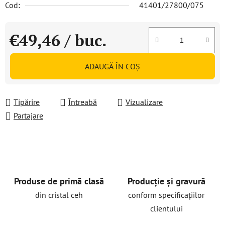
Cod:
41401/27800/075
€49,46
/ buc.
Evaluare preţ:
ADAUGĂ ÎN COŞ
Tipărire
Întreabă
Vizualizare
Partajare
Produse de primă clasă
Producție și gravură
din cristal ceh
conform specificațiilor
clientului