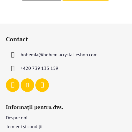
S
u
Contact
b
s
bohemia
@
bohemiacrystal-eshop.com
o
l
+420 739 133 159
Informații pentru dvs.
Despre noi
Termeni și condiții