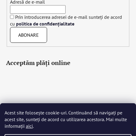
Adresă de e-mail
Prin introducerea adresei de e-mail sunteți de acord
cu
politica de confidențialitate
ABONARE
Acceptăm plăţi online
Acest site folosește cookie-uri. Continuând să navigați pe
Čeština
Slovenčina
English
Deutsch
Magyar
acest site, sunteți de acord cu utilizarea acestora. Mai multe
Język polski
Română
Italiano
Español
Français
informații
aici
.
Português
Български
Hrvatski
Slovenščina
Srpski
Nederlands
Українська
Ελληνικά
Svenska
Dansk