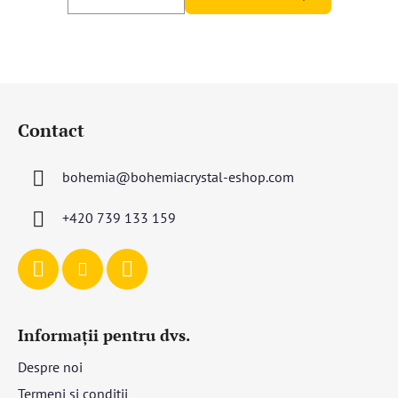
S
u
Contact
b
s
bohemia
@
bohemiacrystal-eshop.com
o
l
+420 739 133 159
Informații pentru dvs.
Despre noi
Termeni și condiții