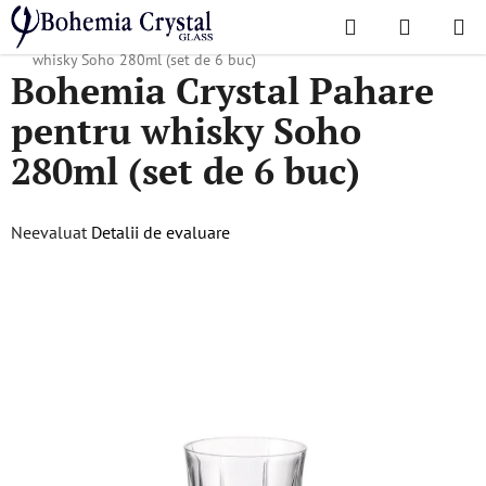
Treci
Căutare
COŞ
la
Acasă
/
Colecții populare
/
Soho
/
Bohemia Crystal Pahare pentru
DE
conținut
whisky Soho 280ml (set de 6 buc)
Bohemia Crystal Pahare
CUMPĂR
pentru whisky Soho
280ml (set de 6 buc)
Evaluarea
Neevaluat
Detalii de evaluare
medie
a
produsului
este
0,0
din
5
stele.