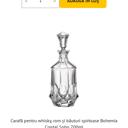
ADAUGĂ ÎN COŞ
Carafă pentru whisky, rom și băuturi spirtoase Bohemia
Crystal Soho 700ml