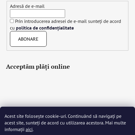
Adresă de e-mail
Prin introducerea adresei de e-mail sunteți de acord
cu
politica de confidențialitate
ABONARE
Acceptăm plăţi online
Acest site folosește cookie-uri. Continuând să navigați pe
Čeština
Slovenčina
English
Deutsch
Magyar
acest site, sunteți de acord cu utilizarea acestora. Mai multe
Język polski
Română
Italiano
Español
Français
informații
aici
.
Português
Български
Hrvatski
Slovenščina
Srpski