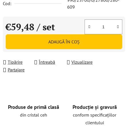
990/23700/0/27800/280-
Cod:
609
€59,48
/ set
Evaluare preţ:
ADAUGĂ ÎN COŞ
Tipărire
Întreabă
Vizualizare
Partajare
Produse de primă clasă
Producție și gravură
din cristal ceh
conform specificațiilor
clientului