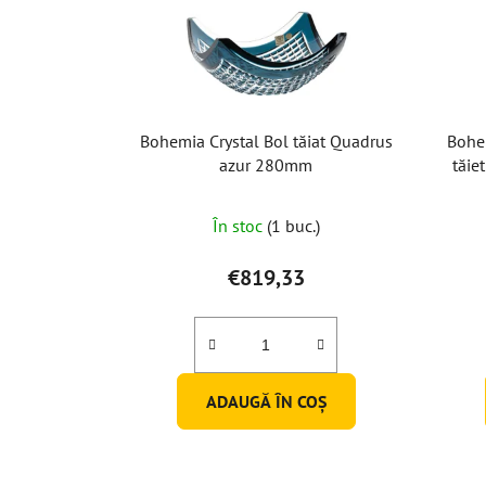
Bohemia Crystal Bol tăiat Quadrus
Bohem
azur 280mm
tăie
În stoc
(1 buc.)
€819,33
ADAUGĂ ÎN COŞ