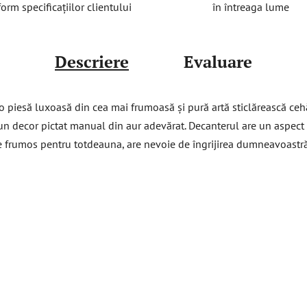
în întreaga lume
orm specificațiilor clientului
Descriere
Evaluare
 o piesă luxoasă din cea mai frumoasă și pură artă sticlărească ce
un decor pictat manual din aur adevărat. Decanterul are un aspect 
e frumos pentru totdeauna, are nevoie de îngrijirea dumneavoastr