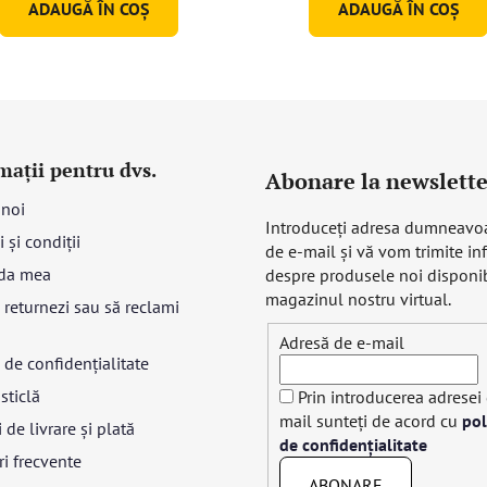
ADAUGĂ ÎN COŞ
ADAUGĂ ÎN COŞ
mații pentru dvs.
Abonare la newslette
 noi
Introduceţi adresa dumneavo
 și condiții
de e-mail şi vă vom trimite in
da mea
despre produsele noi disponib
magazinul nostru virtual.
returnezi sau să reclami
Adresă de e-mail
a de confidențialitate
sticlă
Prin introducerea adresei
mail sunteți de acord cu
pol
 de livrare și plată
de confidențialitate
ri frecvente
ABONARE