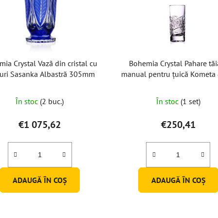
ia Crystal Vazã din cristal cu
Bohemia Crystal Pahare tăi
turi Sasanka Albastră 305mm
manual pentru țuică Kometa
(set de 6)
În stoc
(2 buc.)
În stoc
(1 set)
€1 075,62
€250,41
ADAUGĂ ÎN COŞ
ADAUGĂ ÎN COŞ