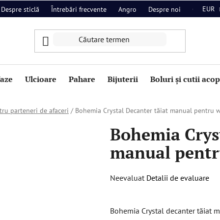
EUR
Despre sticlă
Întrebări frecvente
Angro
Despre noi
Contact
aze
Ulcioare
Pahare
Bijuterii
Boluri și cutii aco
ru parteneri de afaceri
/
Bohemia Crystal Decanter tăiat manual pentru 
Bohemia Cryst
manual pentr
Evaluarea
Neevaluat
Detalii de evaluare
medie
a
Bohemia Crystal decanter tăiat ma
produsului