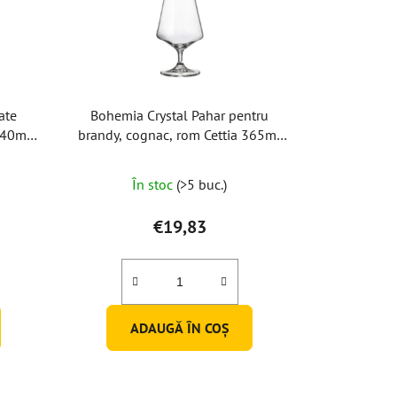
ate
Bohemia Crystal Pahar pentru
 40ml
brandy, cognac, rom Cettia 365ml
(set de 6 bucăți)
În stoc
(>5 buc.)
€19,83
ADAUGĂ ÎN COŞ