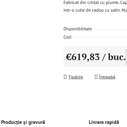
Fabricat din cristal cu plumb. C
este
într-o cutie de cadou cu satin. N
0,0
din
Disponibilitate
5
stele.
Cod:
€619,83
/ buc.
Evaluare preţ:
Tipărire
Întreabă
Livrare rapidă
Producție și gravură