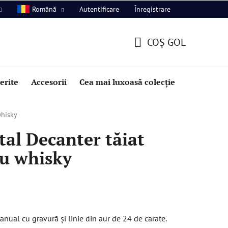
Autentificare
Înregistrare
Română
COŞ GOL
COŞ
DE
perite
Accesorii
Cea mai luxoasă colecție
Promoție
CUMPĂRĂTURI
whisky
al Decanter tăiat
u whisky
nual cu gravură și linie din aur de 24 de carate.