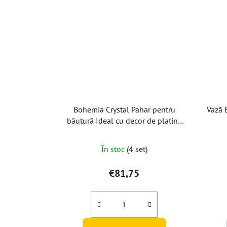
Bohemia Crystal Pahar pentru
Vază 
băutură Ideal cu decor de platină
60ml (set de 6)
În stoc
(4 set)
€81,75