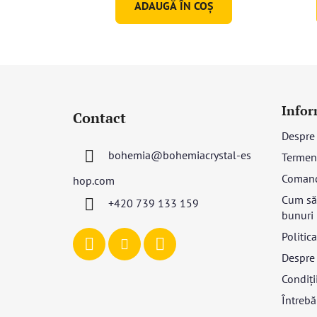
ADAUGĂ ÎN COŞ
S
u
Infor
Contact
b
Despre
s
bohemia
@
bohemiacrystal-es
Termeni
o
l
Coman
hop.com
Cum să 
+420 739 133 159
bunuri
Politic
Despre 
Condiții
Întrebă