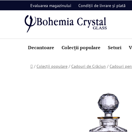
Treci
Evaluarea magazinului
Condiții de livrare și plată
la
conținut
Decantoare
Colecții populare
Seturi
V
Acasă
/
Colecții populare
/
Cadouri de Crăciun
/
Cadouri pent