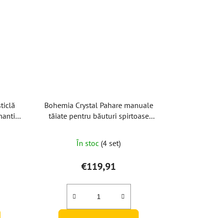
ticlă
Bohemia Crystal Pahare manuale
mantic
tăiate pentru băuturi spirtoase
uc)
Romantic 65ml (set de 2)
În stoc
(4 set)
€119,91