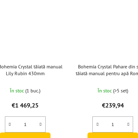
Bohemia Crystal tăiată manual
Bohemia Crystal Pahare din s
Lily Rubin 430mm
tăiată manual pentru apă Ro
Horizont 350ml (set de 2 b
În stoc
(1 buc.)
În stoc
(>5 set)
€1 469,25
€239,94