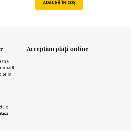
ADAUGĂ ÎN COŞ
r
Acceptăm plăţi online
astră
formaţii
ile în
 de e-
itica