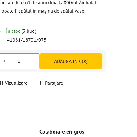
apacitate internă de aproximativ 800ml. Ambalat
u poate fi spălat în mașina de spălat vase!
În stoc
(3 buc.)
41081/18731/075
ADAUGĂ ÎN COŞ
Vizualizare
Partajare
Colaborare en-gros