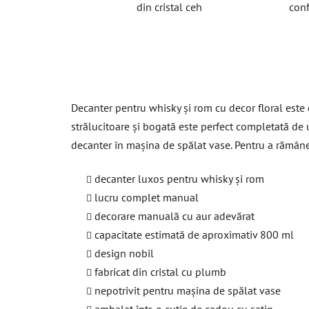
din cristal ceh
conf
Decanter pentru whisky și rom cu decor floral este
strălucitoare și bogată este perfect completată de 
decanter în mașina de spălat vase. Pentru a rămân
decanter luxos pentru whisky și rom
lucru complet manual
decorare manuală cu aur adevărat
capacitate estimată de aproximativ 800 ml
design nobil
fabricat din cristal cu plumb
nepotrivit pentru mașina de spălat vase
ambalat într-o cutie de cadou cu satin