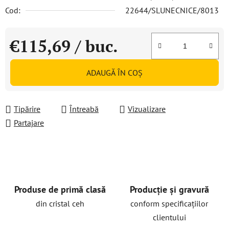
Cod:
22644/SLUNECNICE/8013
€115,69
/ buc.
Evaluare preţ:
ADAUGĂ ÎN COŞ
Tipărire
Întreabă
Vizualizare
Partajare
Produse de primă clasă
Producție și gravură
din cristal ceh
conform specificațiilor
clientului