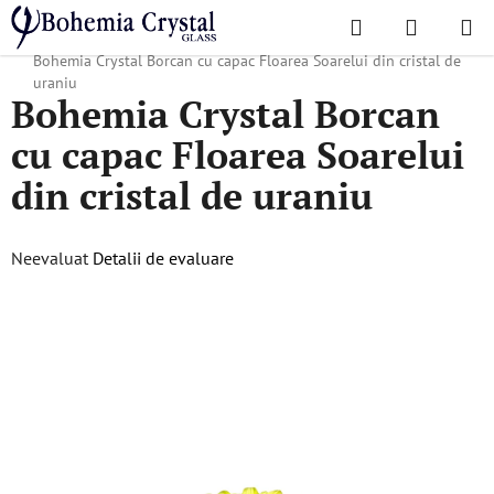
Treci
Căutare
COŞ
la
Acasă
/
Colecții populare
/
Cadouri de Crăciun
/
Produse de Crăciun
/
DE
conținut
Bohemia Crystal Borcan cu capac Floarea Soarelui din cristal de
uraniu
Bohemia Crystal Borcan
CUMPĂR
cu capac Floarea Soarelui
din cristal de uraniu
Evaluarea
Neevaluat
Detalii de evaluare
medie
a
produsului
este
0,0
din
5