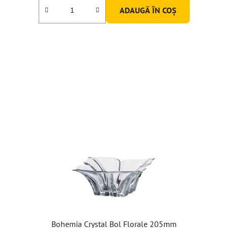
este
ADAUGĂ ÎN COŞ
5,0
din
5
stele.
Bohemia Crystal Bol Florale 205mm