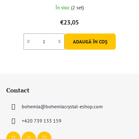
În stoc
(2 set)
€23,05
ADAUGĂ ÎN COŞ
S
u
Contact
b
s
bohemia
@
bohemiacrystal-eshop.com
o
l
+420 739 133 159