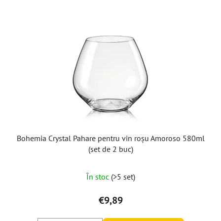
Bohemia Crystal Pahare pentru vin roșu Amoroso 580ml
(set de 2 buc)
Evaluarea
În stoc
(>5 set)
medie
a
€9,89
produsului