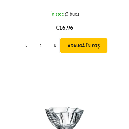
În stoc
(3 buc.)
€16,96
ADAUGĂ ÎN COŞ