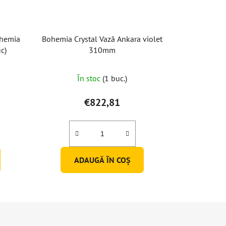
ohemia
Bohemia Crystal Vazã Ankara violet
c)
310mm
În stoc
(1 buc.)
€822,81
ADAUGĂ ÎN COŞ