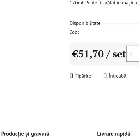
170ml. Poate fi spălat în mașina 
este
0,0
Disponibilitate
din
5
Cod:
stele.
€51,70
/ set
Evaluare preţ:
Tipărire
Întreabă
Livrare rapidă
Producție și gravură