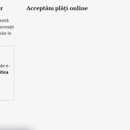
r
Acceptăm plăţi online
astră
formaţii
ile în
 de e-
itica