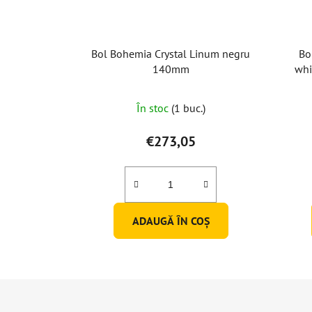
Bol Bohemia Crystal Linum negru
Bo
140mm
whi
În stoc
(1 buc.)
€273,05
ADAUGĂ ÎN COŞ
S