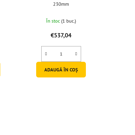
230mm
În stoc
(1 buc.)
€537,04
ADAUGĂ ÎN COŞ