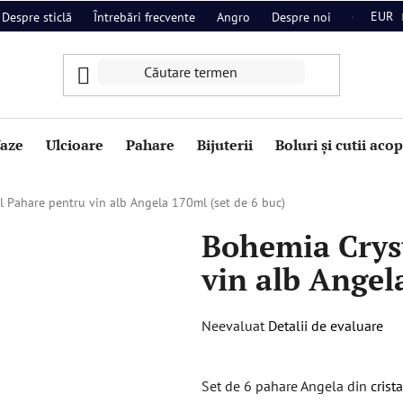
EUR
Despre sticlă
Întrebări frecvente
Angro
Despre noi
Contact
aze
Ulcioare
Pahare
Bijuterii
Boluri și cutii aco
l Pahare pentru vin alb Angela 170ml (set de 6 buc)
Bohemia Crys
vin alb Angel
Evaluarea
Neevaluat
Detalii de evaluare
medie
a
Set de 6 pahare Angela din
crist
produsului