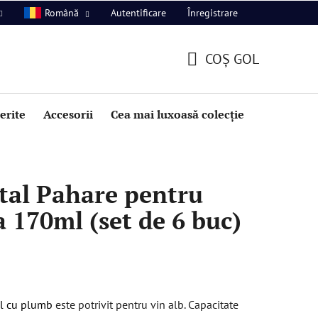
Autentificare
Înregistrare
Română
COŞ GOL
COŞ
DE
perite
Accesorii
Cea mai luxoasă colecție
Promoție
CUMPĂRĂTURI
tal Pahare pentru
a 170ml (set de 6 buc)
al cu plumb
este potrivit pentru vin alb. Capacitate