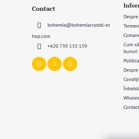
u
Infor
Contact
b
Despre
s
bohemia
@
bohemiacrystal-es
Termeni
o
l
Coman
hop.com
Cum să 
+420 739 133 159
bunuri
Politic
Despre 
Condiții
Întrebă
Wholes
Contac