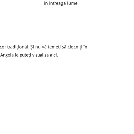
în întreaga lume
r tradițional. Și nu vă temeți să ciocniți în
a Angela le
puteți vizualiza aici.