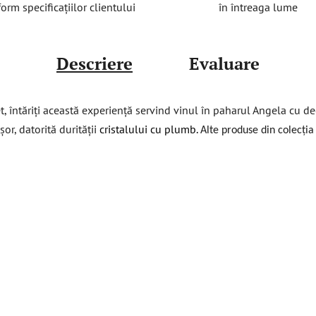
în întreaga lume
orm specificațiilor clientului
Descriere
Evaluare
 întăriți această experiență servind vinul în paharul Angela cu deco
or, datorită durității
cristalului cu plumb.
Alte produse din colecți