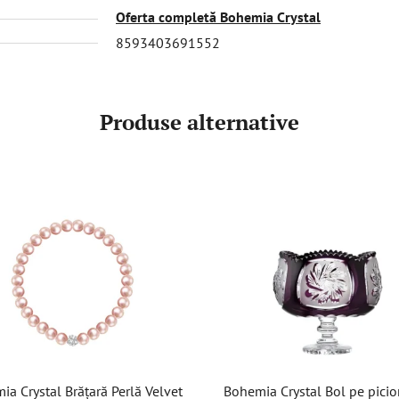
Oferta completă Bohemia Crystal
8593403691552
Produse alternative
a Crystal Brățară Perlă Velvet
Bohemia Crystal Bol pe picior