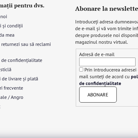
mații pentru dvs.
Abonare la newslette
 noi
Introduceţi adresa dumneavo
 și condiții
de e-mail şi vă vom trimite in
da mea
despre produsele noi disponib
magazinul nostru virtual.
returnezi sau să reclami
Adresă de e-mail
a de confidențialitate
sticlă
Prin introducerea adresei
mail sunteți de acord cu
pol
 de livrare și plată
de confidențialitate
ri frecvente
ABONARE
ale / Angro
t