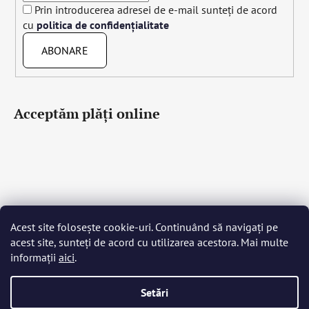
Prin introducerea adresei de e-mail sunteți de acord
cu
politica de confidențialitate
ABONARE
Acceptăm plăţi online
Acest site folosește cookie-uri. Continuând să navigați pe
Čeština
Slovenčina
English
Deutsch
Magyar
acest site, sunteți de acord cu utilizarea acestora. Mai multe
Język polski
Română
Italiano
Español
Français
informații
aici
.
Português
Български
Hrvatski
Slovenščina
Srpski
Nederlands
Українська
Ελληνικά
Svenska
Dansk
Setări