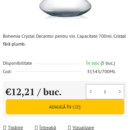
Bohemia Crystal Decantor pentru vin. Capacitate 700ml.
Cristal
fără plumb
.
Disponibilitate
În stoc
(5 buc.)
Cod:
31543/700ML
€12,21
/ buc.
Evaluare preţ:
ADAUGĂ ÎN COŞ
Tipărire
Întreabă
Vizualizare