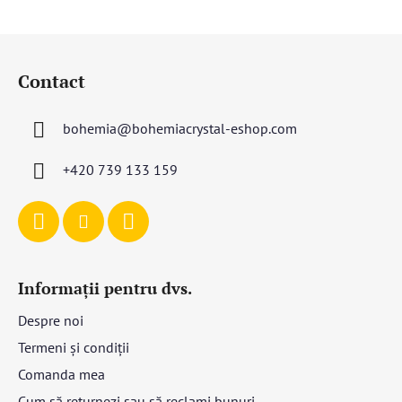
S
u
Contact
b
s
bohemia
@
bohemiacrystal-eshop.com
o
l
+420 739 133 159
Informații pentru dvs.
Despre noi
Termeni și condiții
Comanda mea
Cum să returnezi sau să reclami bunuri