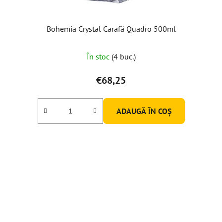
Bohemia Crystal Carafă Quadro 500ml
Evaluarea
În stoc
(4 buc.)
medie
a
€68,25
produsului
este
ADAUGĂ ÎN COŞ
5,0
din
5
stele.