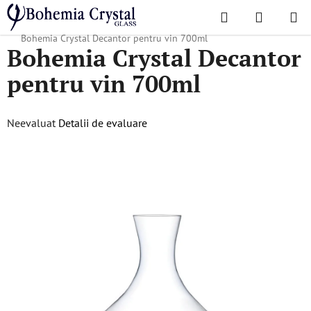
Treci
Căutare
COŞ
la
Acasă
/
Colecții populare
/
Cadouri de Crăciun
/
Cadouri pentru el
/
DE
conținut
Bohemia Crystal Decantor pentru vin 700ml
Bohemia Crystal Decantor
CUMPĂR
pentru vin 700ml
Evaluarea
Neevaluat
Detalii de evaluare
medie
a
produsului
este
0,0
din
5
stele.