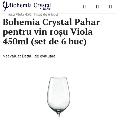
Treci
Căutare
COŞ
la
Acasă
/
Colecții populare
/
Viola
/
Bohemia Crystal Pahar pentru vin
DE
conținut
roșu Viola 450ml (set de 6 buc)
Bohemia Crystal Pahar
CUMPĂR
pentru vin roșu Viola
450ml (set de 6 buc)
Evaluarea
Neevaluat
Detalii de evaluare
medie
a
produsului
este
0,0
din
5
stele.