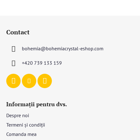
S
u
Contact
b
s
bohemia
@
bohemiacrystal-eshop.com
o
l
+420 739 133 159
Informații pentru dvs.
Despre noi
Termeni și condiții
Comanda mea