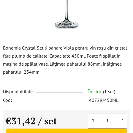
Bohemia Crystal Set 6 pahare Viola pentru vin roșu din cristal
fără plumb de calitate. Capacitate 450ml. Poate fi spălat în
mașina de spălat vase. Lățimea paharului 88mm, înălțimea
paharului 234mm.
Disponibilitate
În stoc
(1 set)
Cod:
40729/450ML
€31,42
/ set
Evaluare preţ: