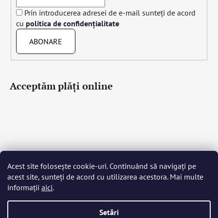
Prin introducerea adresei de e-mail sunteți de acord
cu
politica de confidențialitate
ABONARE
Acceptăm plăţi online
Acest site folosește cookie-uri. Continuând să navigați pe
Čeština
Slovenčina
English
Deutsch
Magyar
acest site, sunteți de acord cu utilizarea acestora. Mai multe
Język polski
Română
Italiano
Español
Français
informații
aici
.
Português
Български
Hrvatski
Slovenščina
Srpski
Nederlands
Українська
Ελληνικά
Svenska
Dansk
Setări