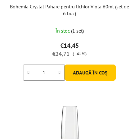
Bohemia Crystal Pahare pentru lichior Viola 60ml (set de
6 buc)
În stoc
(1 set)
€14,45
€24,71
(–41 %)
ADAUGĂ ÎN COŞ