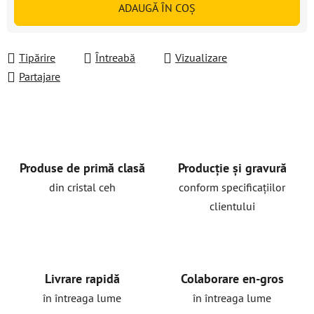
ADAUGĂ ÎN COŞ
Tipărire
Întreabă
Vizualizare
Partajare
Produse de primă clasă
Producție și gravură
din cristal ceh
conform specificațiilor
clientului
Livrare rapidă
Colaborare en-gros
în întreaga lume
în întreaga lume