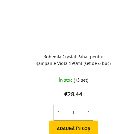
Bohemia Crystal Pahar pentru
șampanie Viola 190ml (set de 6 buc)
În stoc
(>5 set)
€28,44
ADAUGĂ ÎN COŞ