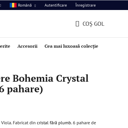
Autentificare
Înregistrare
Română
COŞ GOL
COŞ
DE
perite
Accesorii
Cea mai luxoasă colecție
Promoție
CUMPĂRĂTURI
ere Bohemia Crystal
 6 pahare)
 Viola. Fabricat din
cristal fără plumb
. 6 pahare de