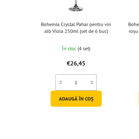
Bohemia Crystal Pahar pentru vin
Bohe
alb Viola 250ml (set de 6 buc)
roșu
În stoc
(4 set)
€26,45
ADAUGĂ ÎN COŞ