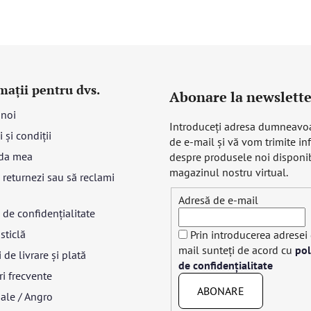
mații pentru dvs.
Abonare la newslette
 noi
Introduceţi adresa dumneavo
 și condiții
de e-mail şi vă vom trimite in
da mea
despre produsele noi disponib
magazinul nostru virtual.
returnezi sau să reclami
Adresă de e-mail
a de confidențialitate
sticlă
Prin introducerea adresei
mail sunteți de acord cu
pol
 de livrare și plată
de confidențialitate
ri frecvente
ABONARE
ale / Angro