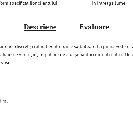
în întreaga lume
orm specificațiilor clientului
Descriere
Evaluare
rtener discret și rafinat pentru orice sărbătoare. La prima vedere, 
hare de vin roșu și 6 pahare de apă și băuturi non-alcoolice. Un ca
t vase.
0 ml