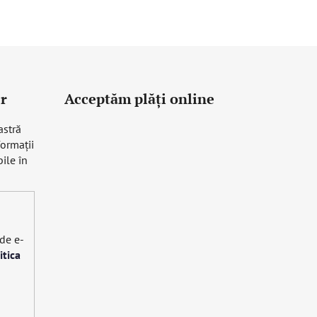
r
Acceptăm plăţi online
astră
formaţii
ile în
 de e-
itica