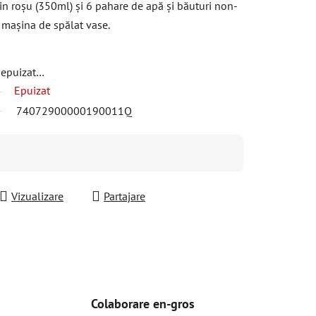
n roșu (350ml) și 6 pahare de apă și băuturi non-
u mașina de spălat vase.
t epuizat…
Epuizat
74072900000190011Q
Vizualizare
Partajare
Colaborare en-gros