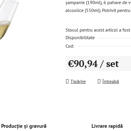
șampanie (190ml), 6 pahare de vi
este
alcoolice (550ml). Potrivit pentr
0,0
din
5
Stocul pentru acest articol a fos
Disponibilitate
stele.
Cod:
€90,94
/ set
Evaluare preţ:
Tipărire
Întreabă
Livrare rapidă
Producție și gravură