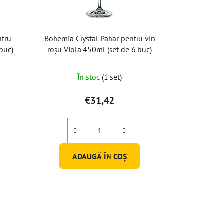
ntru
Bohemia Crystal Pahar pentru vin
 buc)
roșu Viola 450ml (set de 6 buc)
În stoc
(1 set)
€31,42
ADAUGĂ ÎN COŞ