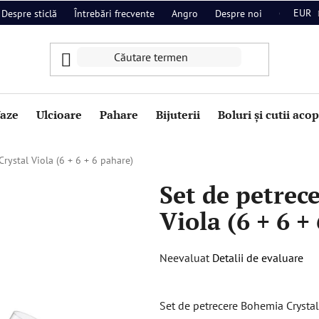
EUR
Despre sticlă
Întrebări frecvente
Angro
Despre noi
Contact
aze
Ulcioare
Pahare
Bijuterii
Boluri și cutii aco
rystal Viola (6 + 6 + 6 pahare)
Set de petrec
Viola (6 + 6 +
Evaluarea
Neevaluat
Detalii de evaluare
medie
a
Set de petrecere Bohemia Crystal
produsului