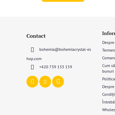
S
u
Infor
Contact
b
Despre
s
bohemia
@
bohemiacrystal-es
Termeni
o
l
Coman
hop.com
Cum să 
+420 739 133 159
bunuri
Politic
Despre 
Condiții
Întrebă
Wholes