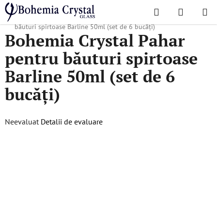
Treci
Căutare
COŞ
la
Acasă
/
Colecții populare
/
Barline
/
Bohemia Crystal Pahar pentru
DE
conținut
băuturi spirtoase Barline 50ml (set de 6 bucăți)
Bohemia Crystal Pahar
CUMPĂR
pentru băuturi spirtoase
Barline 50ml (set de 6
bucăți)
Evaluarea
Neevaluat
Detalii de evaluare
medie
a
produsului
este
0,0
din
5