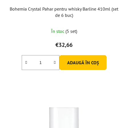
Bohemia Crystal Pahar pentru whisky Barline 410ml (set
de 6 buc)
Evaluarea
În stoc
(5 set)
medie
a
€32,66
produsului
este
ADAUGĂ ÎN COŞ
5,0
din
5
stele.