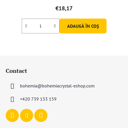
€18,17
ADAUGĂ ÎN COŞ
S
u
Contact
b
s
bohemia
@
bohemiacrystal-eshop.com
o
l
+420 739 133 159