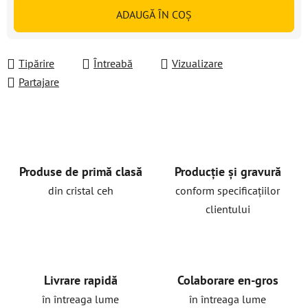
Evaluare preţ:
ADAUGĂ ÎN COŞ
Tipărire
Întreabă
Vizualizare
Partajare
Produse de primă clasă
Producție și gravură
din cristal ceh
conform specificațiilor
clientului
Livrare rapidă
Colaborare en-gros
în întreaga lume
în întreaga lume