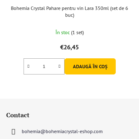
Bohemia Crystal Pahare pentru vin Lara 350ml (set de 6
buc)
În stoc
(1 set)
€26,45
ADAUGĂ ÎN COŞ
S
u
Contact
b
s
bohemia
@
bohemiacrystal-eshop.com
o