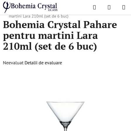
Treci
Căutare
COŞ
la
Acasă
/
Colecții populare
/
Lara
/
Bohemia Crystal Pahare pentru
DE
conținut
martini Lara 210ml (set de 6 buc)
Bohemia Crystal Pahare
CUMPĂR
pentru martini Lara
210ml (set de 6 buc)
Evaluarea
Neevaluat
Detalii de evaluare
medie
a
produsului
este
0,0
din
5
stele.