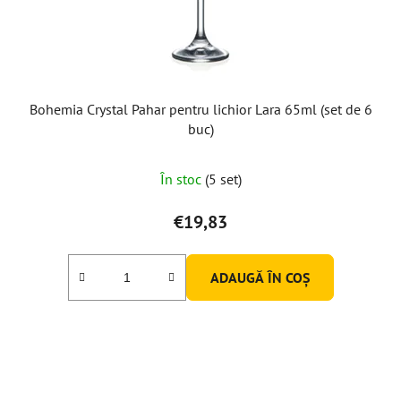
Bohemia Crystal Pahar pentru lichior Lara 65ml (set de 6
buc)
Evaluarea
În stoc
(5 set)
medie
a
€19,83
produsului
este
ADAUGĂ ÎN COŞ
5,0
din
5
stele.