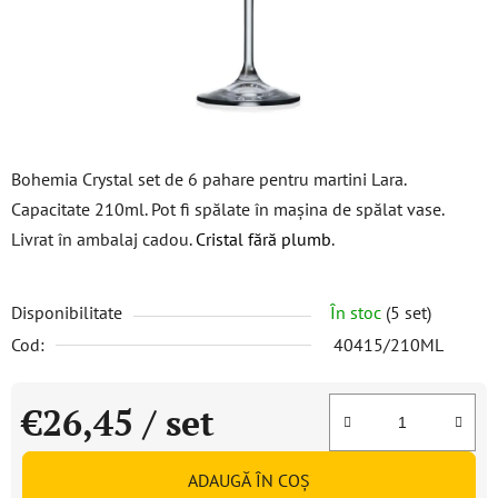
Bohemia Crystal set de 6 pahare pentru martini Lara.
Capacitate 210ml. Pot fi spălate în mașina de spălat vase.
Livrat în ambalaj cadou.
Cristal fără plumb
.
Disponibilitate
În stoc
(5 set)
Cod:
40415/210ML
€26,45
/ set
Evaluare preţ:
ADAUGĂ ÎN COŞ