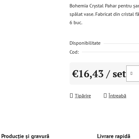
a
Bohemia Crystal Pahar pentru șam
produsului
spălat vase. Fabricat din cristal 
este
6 buc.
0,0
din
Disponibilitate
5
stele.
Cod:
€16,43
/ set
Evaluare preţ:
Tipărire
Întreabă
Livrare rapidă
Producție și gravură