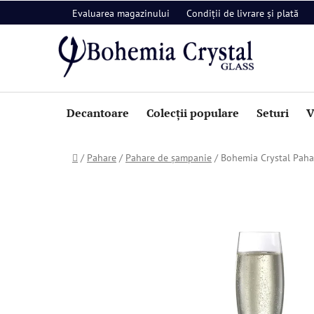
Treci
Evaluarea magazinului
Condiții de livrare și plată
la
conținut
Decantoare
Colecții populare
Seturi
V
Acasă
/
Pahare
/
Pahare de șampanie
/
Bohemia Crystal Paha