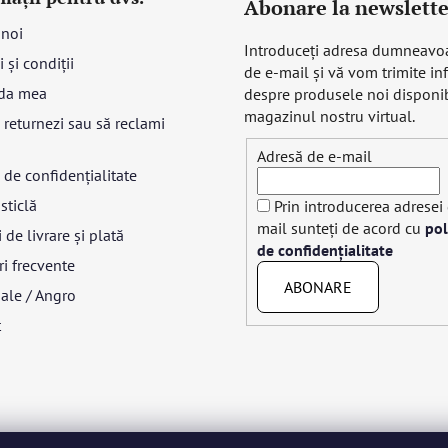
Abonare la newslette
 noi
Introduceţi adresa dumneavo
 și condiții
de e-mail şi vă vom trimite in
da mea
despre produsele noi disponib
magazinul nostru virtual.
returnezi sau să reclami
Adresă de e-mail
a de confidențialitate
sticlă
Prin introducerea adresei
mail sunteți de acord cu
pol
 de livrare și plată
de confidențialitate
ri frecvente
ABONARE
ale / Angro
t