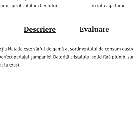
în întreaga lume
orm specificațiilor clientului
Descriere
Evaluare
ia Natalie este vârful de gamă al sortimentului de consum gastro.
rfect perlajul șampaniei. Datorită cristalului solid fără plumb, sunt
t la toast.