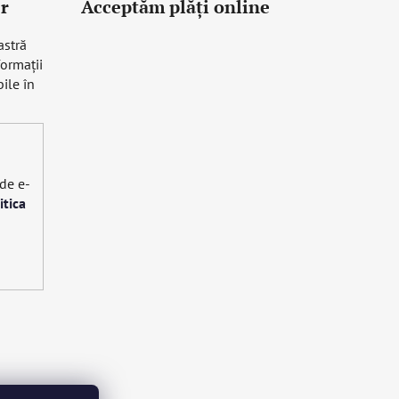
r
Acceptăm plăţi online
astră
formaţii
ile în
 de e-
itica