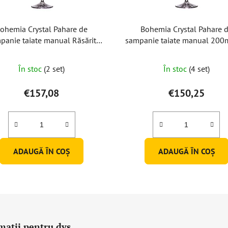
ohemia Crystal Pahare de
Bohemia Crystal Pahare 
panie taiate manual Răsărit
sampanie taiate manual 200m
200ml (set de 2)
de 2)
În stoc
(2 set)
În stoc
(4 set)
€157,08
€150,25
ADAUGĂ ÎN COŞ
ADAUGĂ ÎN COŞ
mații pentru dvs.