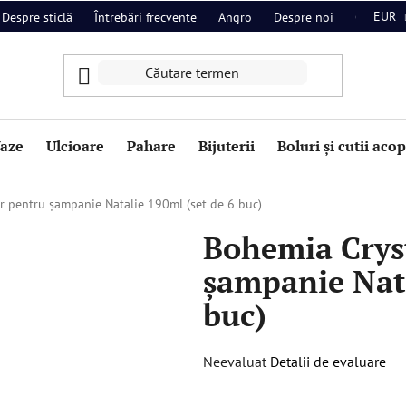
EUR
Despre sticlă
Întrebări frecvente
Angro
Despre noi
Contact
aze
Ulcioare
Pahare
Bijuterii
Boluri și cutii aco
r pentru șampanie Natalie 190ml (set de 6 buc)
Bohemia Crys
șampanie Nata
buc)
Evaluarea
Neevaluat
Detalii de evaluare
medie