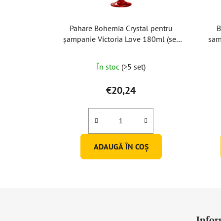
Pahare Bohemia Crystal pentru
B
șampanie Victoria Love 180ml (set
sam
de 2 buc)
În stoc
(>5 set)
€20,24
ADAUGĂ ÎN COŞ
S
u
Infor