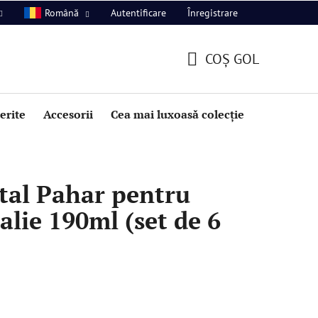
Autentificare
Înregistrare
Română
COŞ GOL
COŞ
DE
perite
Accesorii
Cea mai luxoasă colecție
Promoție
CUMPĂRĂTURI
tal Pahar pentru
lie 190ml (set de 6