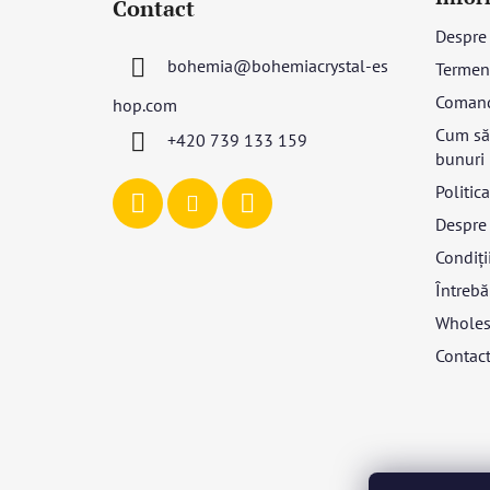
Contact
b
Despre
s
bohemia
@
bohemiacrystal-es
Termeni
o
l
Coman
hop.com
Cum să 
+420 739 133 159
bunuri
Politic
Despre 
Condiții
Întrebă
Wholes
Contac