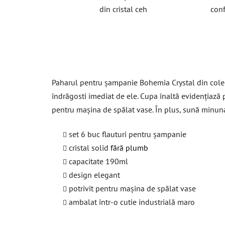
din cristal ceh
conf
Paharul pentru șampanie Bohemia Crystal din colecț
îndrăgosti imediat de ele. Cupa înaltă evidențiază pe
pentru mașina de spălat vase. În plus, sună minuna
set 6 buc flauturi pentru șampanie
cristal solid
fără plumb
capacitate 190ml
design elegant
potrivit pentru mașina de spălat vase
ambalat într-o cutie industrială maro