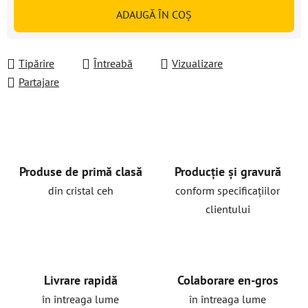
Evaluare preţ:
ADAUGĂ ÎN COŞ
Tipărire
Întreabă
Vizualizare
Partajare
Produse de primă clasă
Producție și gravură
din cristal ceh
conform specificațiilor
clientului
Livrare rapidă
Colaborare en-gros
în întreaga lume
în întreaga lume