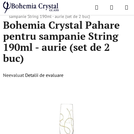
Treci
Căutare
COŞ
la
Acasă
/
Colecții populare
/
String
/
Bohemia Crystal Pahare pentru
DE
conținut
sampanie String 190ml - aurie (set de 2 buc)
Bohemia Crystal Pahare
CUMPĂR
pentru sampanie String
190ml - aurie (set de 2
buc)
Evaluarea
Neevaluat
Detalii de evaluare
medie
a
produsului
este
0,0
din
5