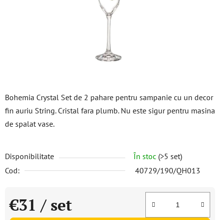
stele.
Bohemia Crystal Set de 2 pahare pentru sampanie cu un decor
fin auriu String. Cristal fara plumb. Nu este sigur pentru masina
de spalat vase.
Disponibilitate
În stoc
(>5 set)
Cod:
40729/190/QH013
€31
/ set