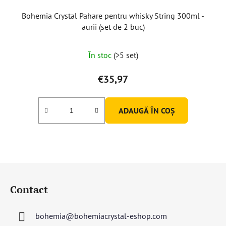
Bohemia Crystal Pahare pentru whisky String 300ml -
aurii (set de 2 buc)
În stoc
(>5 set)
€35,97
ADAUGĂ ÎN COŞ
S
u
Contact
b
s
bohemia
@
bohemiacrystal-eshop.com
o