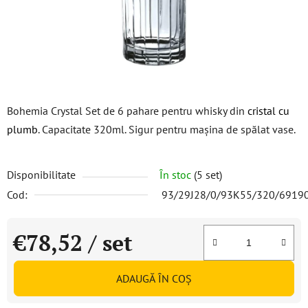
Bohemia Crystal Set de 6 pahare pentru whisky din
cristal cu
plumb
. Capacitate 320ml. Sigur pentru mașina de spălat vase.
Disponibilitate
În stoc
(5 set)
Cod:
93/29J28/0/93K55/320/6919
€78,52
/ set
Evaluare preţ:
ADAUGĂ ÎN COŞ