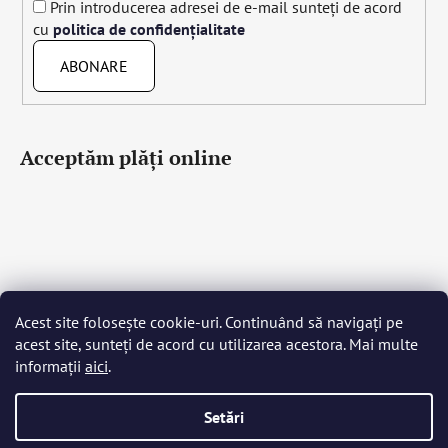
Prin introducerea adresei de e-mail sunteți de acord
cu
politica de confidențialitate
ABONARE
Acceptăm plăţi online
Acest site folosește cookie-uri. Continuând să navigați pe
Čeština
Slovenčina
English
Deutsch
Magyar
acest site, sunteți de acord cu utilizarea acestora. Mai multe
Język polski
Română
Italiano
Español
Français
informații
aici
.
Português
Български
Hrvatski
Slovenščina
Srpski
Nederlands
Українська
Ελληνικά
Svenska
Dansk
Setări