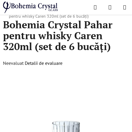
Treci
Căutare
COŞ
la
Acasă
/
Colecții populare
/
Toate produsele
/
Bohemia Crystal Pahar
DE
conținut
pentru whisky Caren 320ml (set de 6 bucăți)
Bohemia Crystal Pahar
CUMPĂR
pentru whisky Caren
320ml (set de 6 bucăți)
Evaluarea
Neevaluat
Detalii de evaluare
medie
a
produsului
este
0,0
din
5
stele.