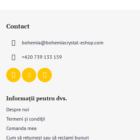
S
u
Contact
b
s
bohemia
@
bohemiacrystal-eshop.com
o
l
+420 739 133 159
Informații pentru dvs.
Despre noi
Termeni și condiții
Comanda mea
Cum să returnezi sau să reclami bunuri