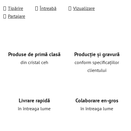
Tipărire
Întreabă
Vizualizare
Partajare
Produse de primă clasă
Producție și gravură
din cristal ceh
conform specificațiilor
clientului
Livrare rapidă
Colaborare en-gros
în întreaga lume
în întreaga lume