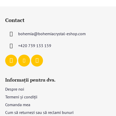
S
u
Contact
b
s
bohemia
@
bohemiacrystal-eshop.com
o
l
+420 739 133 159
Informații pentru dvs.
Despre noi
Termeni și condiții
Comanda mea
Cum să returnezi sau să reclami bunuri