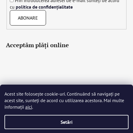
Prin introducerea adresei de e-mail sunteți de acord
cu
politica de confidențialitate
ABONARE
Acceptăm plăţi online
Acest site folosește cookie-uri. Continuând să navigați pe
Čeština
Slovenčina
English
Deutsch
Magyar
acest site, sunteți de acord cu utilizarea acestora. Mai multe
Język polski
Română
Italiano
Español
Français
informații
aici
.
Português
Български
Hrvatski
Slovenščina
Srpski
Nederlands
Українська
Ελληνικά
Svenska
Dansk
Setări