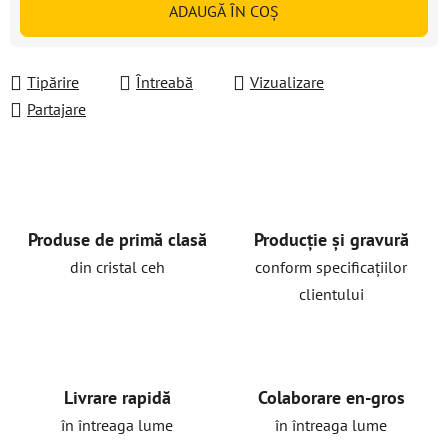
ADAUGĂ ÎN COŞ
Tipărire
Întreabă
Vizualizare
Partajare
Produse de primă clasă
Producție și gravură
din cristal ceh
conform specificațiilor
clientului
Livrare rapidă
Colaborare en-gros
în întreaga lume
în întreaga lume