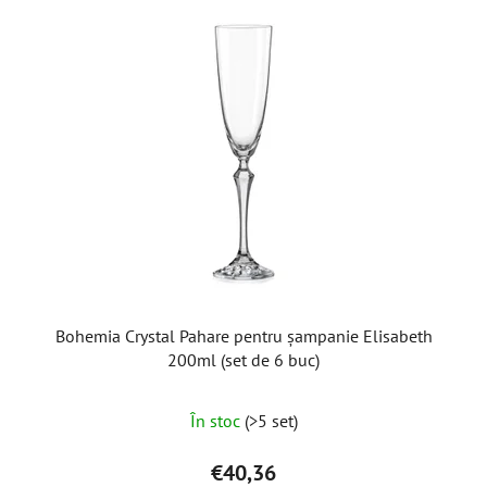
Bohemia Crystal Pahare pentru șampanie Elisabeth
200ml (set de 6 buc)
Evaluarea
În stoc
(>5 set)
medie
a
€40,36