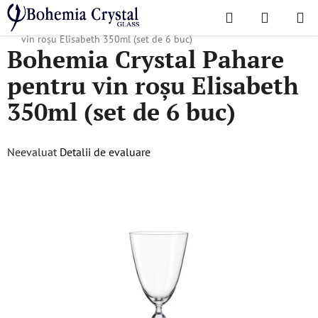
Treci
Căutare
COŞ
la
Acasă
/
Colecții populare
/
Elisabeth
/
Bohemia Crystal Pahare pentru
DE
conținut
vin roșu Elisabeth 350ml (set de 6 buc)
Bohemia Crystal Pahare
CUMPĂR
pentru vin roșu Elisabeth
350ml (set de 6 buc)
Evaluarea
Neevaluat
Detalii de evaluare
medie
a
produsului
este
0,0
din
5
stele.