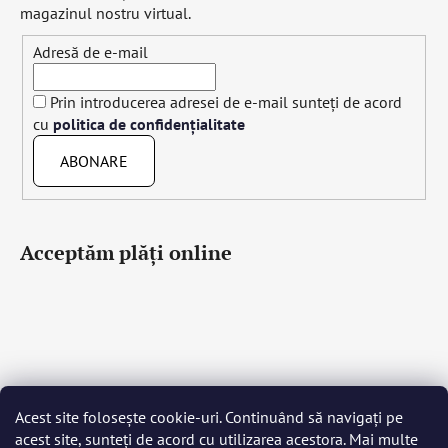
magazinul nostru virtual.
Adresă de e-mail
Prin introducerea adresei de e-mail sunteți de acord
cu
politica de confidențialitate
ABONARE
Acceptăm plăţi online
Acest site folosește cookie-uri. Continuând să navigați pe
Čeština
Slovenčina
English
Deutsch
Magyar
acest site, sunteți de acord cu utilizarea acestora. Mai multe
Język polski
Română
Italiano
Español
Français