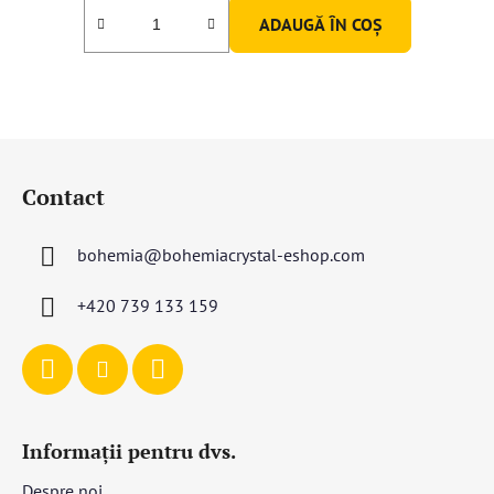
ADAUGĂ ÎN COŞ
S
u
Contact
b
s
bohemia
@
bohemiacrystal-eshop.com
o
l
+420 739 133 159
Informații pentru dvs.
Despre noi