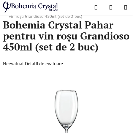
Treci
Căutare
COŞ
la
Acasă
/
Colecții populare
/
Grandioso
/
Bohemia Crystal Pahar pentru
DE
conținut
vin roșu Grandioso 450ml (set de 2 buc)
Bohemia Crystal Pahar
CUMPĂR
pentru vin roșu Grandioso
450ml (set de 2 buc)
Evaluarea
Neevaluat
Detalii de evaluare
medie
a
produsului
este
0,0
din
5
stele.