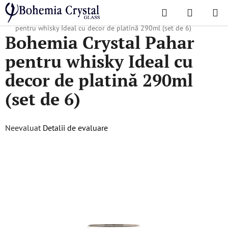
Treci
Căutare
COŞ
la
Acasă
/
Colecții populare
/
Toate produsele
/
Bohemia Crystal Pahar
DE
conținut
pentru whisky Ideal cu decor de platină 290ml (set de 6)
Bohemia Crystal Pahar
CUMPĂR
pentru whisky Ideal cu
decor de platină 290ml
(set de 6)
Evaluarea
Neevaluat
Detalii de evaluare
medie
a
produsului
este
0,0
din
5