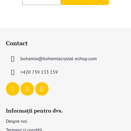
S
u
Contact
b
s
bohemia
@
bohemiacrystal-eshop.com
o
l
+420 739 133 159
Informații pentru dvs.
Despre noi
Termeni și condiții