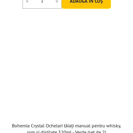
ADAUGĂ ÎN COŞ
Bohemia Crystal Ochelari tăiați manual pentru whisky,
rom și distilate 320ml - Verde (set de 2)