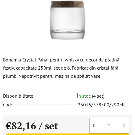
stele.
Bohemia Crystal Pahar pentru whisky cu decor de platină
festiv, capacitate 259ml, set de 6. Fabricat din cristal fără
plumb. Nepotrivit pentru mașina de spălat vase.
Disponibilitate
În stoc
(4 set)
Cod:
25015/378500/290ML
€82,16
/ set