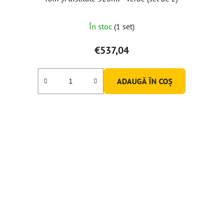
În stoc
(1 set)
€537,04
ADAUGĂ ÎN COŞ