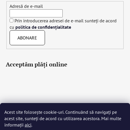
Adresă de e-mail
Prin introducerea adresei de e-mail sunteți de acord
cu
politica de confidențialitate
ABONARE
Acceptăm plăţi online
Acest site folosește cookie-uri. Continuând să navigați pe
Čeština
Slovenčina
English
Deutsch
Magyar
acest site, sunteți de acord cu utilizarea acestora. Mai multe
Język polski
Română
Italiano
Español
Français
informații
aici
.
Português
Български
Hrvatski
Slovenščina
Srpski