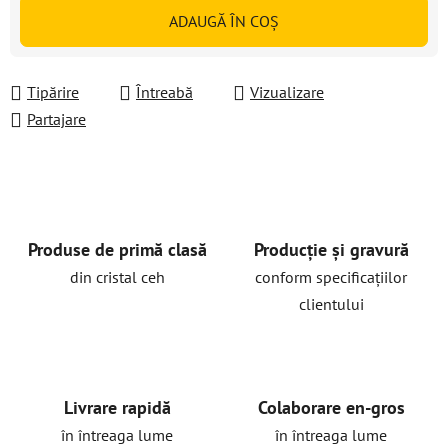
Evaluare preţ:
ADAUGĂ ÎN COŞ
Tipărire
Întreabă
Vizualizare
Partajare
Produse de primă clasă
Producție și gravură
din cristal ceh
conform specificațiilor
clientului
Livrare rapidă
Colaborare en-gros
în întreaga lume
în întreaga lume