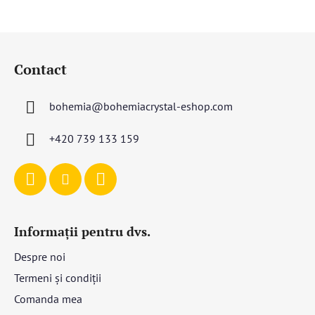
stele.
S
u
Contact
b
s
bohemia
@
bohemiacrystal-eshop.com
o
l
+420 739 133 159
Informații pentru dvs.
Despre noi
Termeni și condiții
Comanda mea