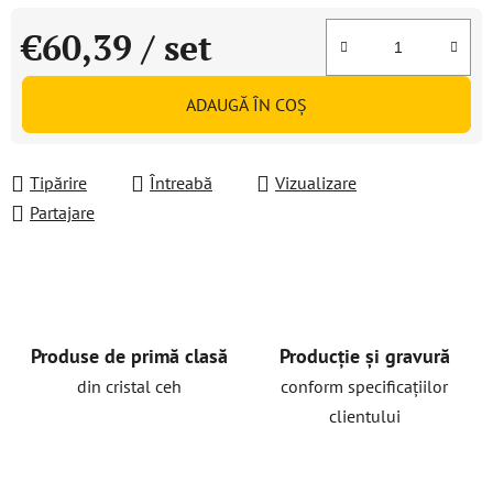
€60,39
/ set
Evaluare preţ:
ADAUGĂ ÎN COŞ
Tipărire
Întreabă
Vizualizare
Partajare
Produse de primă clasă
Producție și gravură
din cristal ceh
conform specificațiilor
clientului