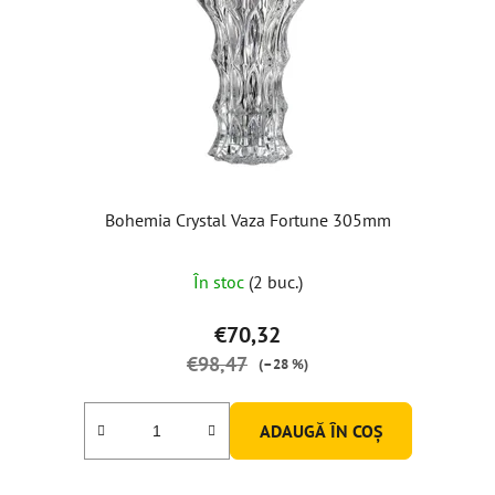
Bohemia Crystal Vaza Fortune 305mm
Evaluarea
În stoc
(2 buc.)
medie
a
€70,32
produsului
€98,47
(–28 %)
este
5,0
ADAUGĂ ÎN COŞ
din
5