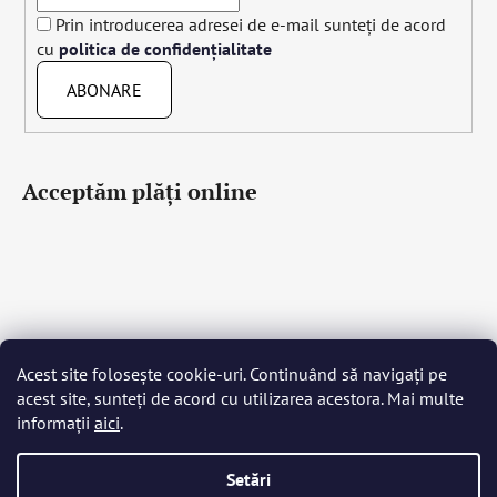
Prin introducerea adresei de e-mail sunteți de acord
cu
politica de confidențialitate
ABONARE
Acceptăm plăţi online
Acest site folosește cookie-uri. Continuând să navigați pe
Čeština
Slovenčina
English
Deutsch
Magyar
acest site, sunteți de acord cu utilizarea acestora. Mai multe
Język polski
Română
Italiano
Español
Français
informații
aici
.
Português
Български
Hrvatski
Slovenščina
Srpski
Nederlands
Українська
Ελληνικά
Svenska
Dansk
Setări