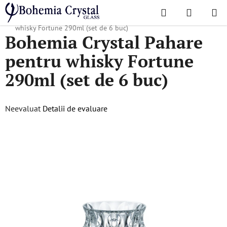
Treci
Căutare
COŞ
la
Acasă
/
Colecții populare
/
Fortune
/
Bohemia Crystal Pahare pentru
DE
conținut
whisky Fortune 290ml (set de 6 buc)
Bohemia Crystal Pahare
CUMPĂR
pentru whisky Fortune
290ml (set de 6 buc)
Evaluarea
Neevaluat
Detalii de evaluare
medie
a
produsului
este
0,0
din
5
stele.