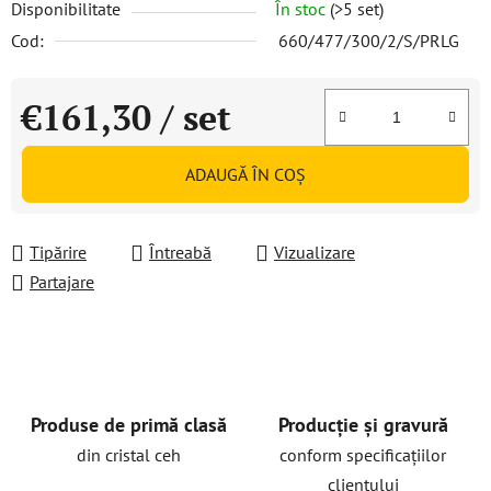
Disponibilitate
În stoc
(>5 set)
Cod:
660/477/300/2/S/PRLG
€161,30
/ set
Evaluare preţ:
ADAUGĂ ÎN COŞ
Tipărire
Întreabă
Vizualizare
Partajare
Produse de primă clasă
Producție și gravură
din cristal ceh
conform specificațiilor
clientului