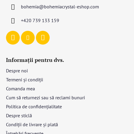
s
bohemia
@
bohemiacrystal-eshop.com
o
l
+420 739 133 159
Informații pentru dvs.
Despre noi
Termeni și condiții
Comanda mea
Cum să returnezi sau să reclami bunuri
Politica de confidențialitate
Despre sticlă
Condiții de livrare și plată
Întrebări frecvente