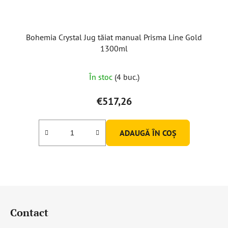
Bohemia Crystal Jug tăiat manual Prisma Line Gold
1300ml
În stoc
(4 buc.)
€517,26
ADAUGĂ ÎN COŞ
S
u
Contact
b