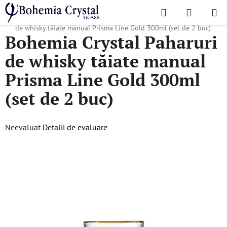
Treci
Căutare
COŞ
la
Acasă
/
Colecții populare
/
Prisma line gold
/
Bohemia Crystal Paharuri
DE
conținut
de whisky tăiate manual Prisma Line Gold 300ml (set de 2 buc)
Bohemia Crystal Paharuri
CUMPĂR
de whisky tăiate manual
Prisma Line Gold 300ml
(set de 2 buc)
Evaluarea
Neevaluat
Detalii de evaluare
medie
a
produsului
este
0,0
din
5