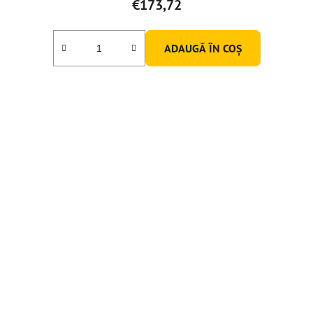
€173,72
ADAUGĂ ÎN COŞ