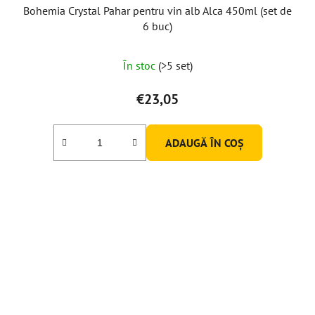
Bohemia Crystal Pahar pentru vin alb Alca 450ml (set de
6 buc)
Evaluarea
În stoc
(>5 set)
medie
a
€23,05
produsului
este
ADAUGĂ ÎN COŞ
5,0
din
5
stele.