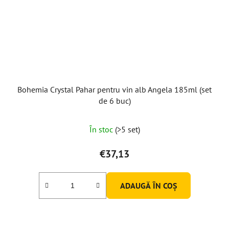
Bohemia Crystal Pahar pentru vin alb Angela 185ml (set
de 6 buc)
Evaluarea
În stoc
(>5 set)
medie
a
€37,13
produsului
este
ADAUGĂ ÎN COŞ
5,0
din
5