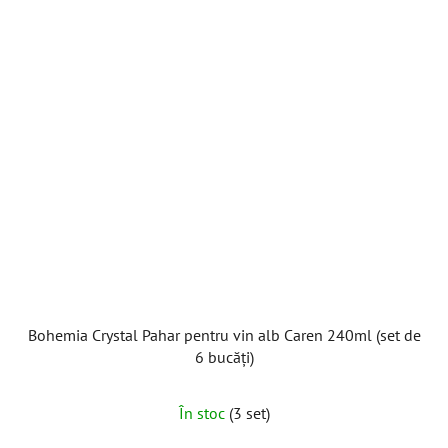
stele.
Bohemia Crystal Pahar pentru vin alb Caren 240ml (set de
6 bucăți)
Evaluarea
În stoc
(3 set)
medie