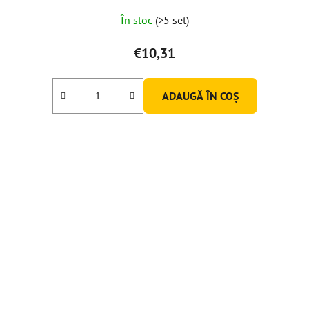
Evaluarea
În stoc
(>5 set)
medie
a
€10,31
produsului
este
ADAUGĂ ÎN COŞ
5,0
din
5
stele.