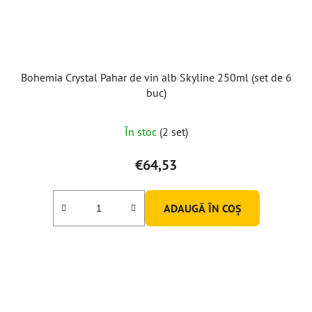
Bohemia Crystal Pahar de vin alb Skyline 250ml (set de 6
buc)
Evaluarea
În stoc
(2 set)
medie
a
€64,53
produsului
este
ADAUGĂ ÎN COŞ
5,0
din
5
stele.