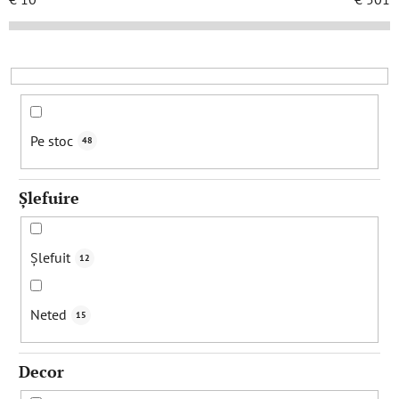
a
r
e
a
p
r
Pe stoc
48
o
d
Șlefuire
u
s
u
Șlefuit
12
l
u
Neted
15
i
Decor