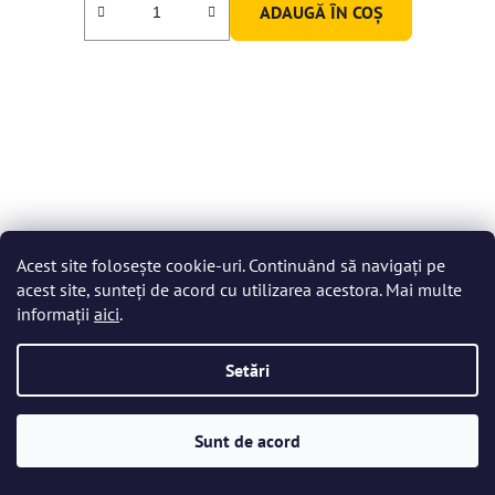
ADAUGĂ ÎN COŞ
Acest site folosește cookie-uri. Continuând să navigați pe
acest site, sunteți de acord cu utilizarea acestora. Mai multe
informații
aici
.
Setări
Sunt de acord
Bohemia Crystal Pahare de vin Amoroso 350ml (set de 2)