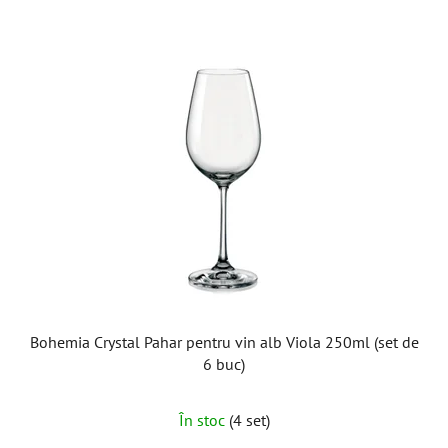
stele.
Bohemia Crystal Pahar pentru vin alb Viola 250ml (set de
6 buc)
În stoc
(4 set)