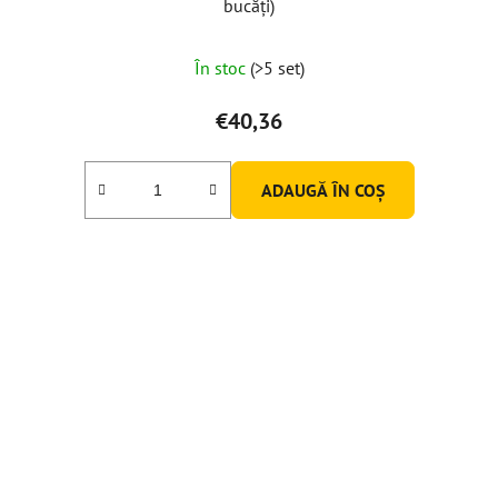
bucăți)
În stoc
(>5 set)
€40,36
ADAUGĂ ÎN COŞ