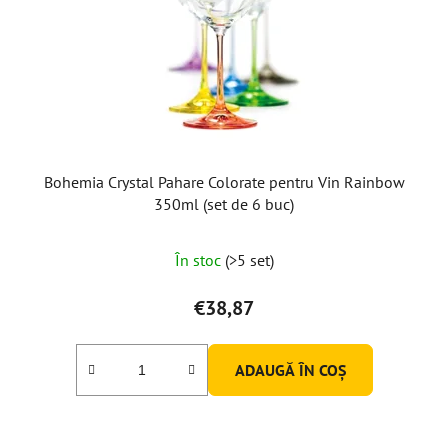
r
o
d
u
s
e
Bohemia Crystal Pahare Colorate pentru Vin Rainbow
350ml (set de 6 buc)
Evaluarea
În stoc
(>5 set)
medie
a
€38,87
produsului
este
ADAUGĂ ÎN COŞ
5,0
din
5