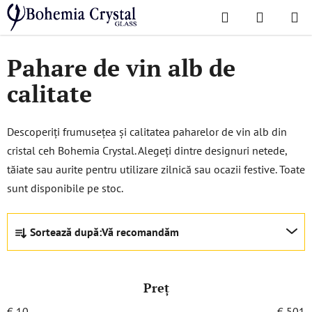
Treci
Căutare
COŞ
la
Acasă
/
Pahare
/
Pahare de vin alb
DE
conținut
Pahare de vin alb de
CUMPĂR
calitate
Descoperiți frumusețea și calitatea paharelor de vin alb din
cristal ceh Bohemia Crystal. Alegeți dintre designuri netede,
tăiate sau aurite pentru utilizare zilnică sau ocazii festive. Toate
sunt disponibile pe stoc.
S
Sortează după:
Vă recomandăm
e
l
e
Preţ
c
t
€
10
€
501