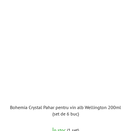
Bohemia Crystal Pahar pentru vin alb Wellington 200ml
(set de 6 buc)
Evaluarea
În stoc
(1 set)