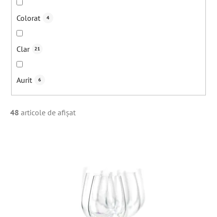
Colorat
4
Clar
21
Aurit
6
48
articole de afişat
L
i
s
t
ă
p