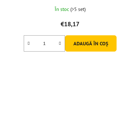
În stoc
(>5 set)
€18,17
ADAUGĂ ÎN COŞ