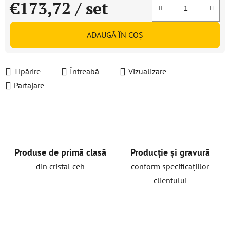
€173,72
/ set
Evaluare preţ:
ADAUGĂ ÎN COŞ
Tipărire
Întreabă
Vizualizare
Partajare
Produse de primă clasă
Producție și gravură
din cristal ceh
conform specificațiilor
clientului