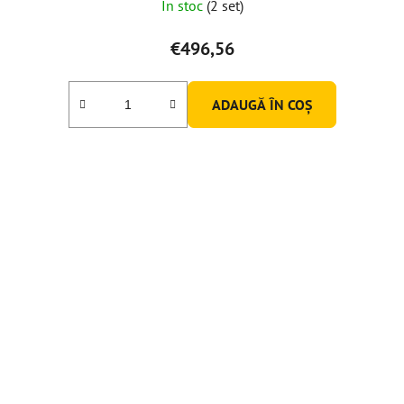
În stoc
(2 set)
€496,56
ADAUGĂ ÎN COŞ