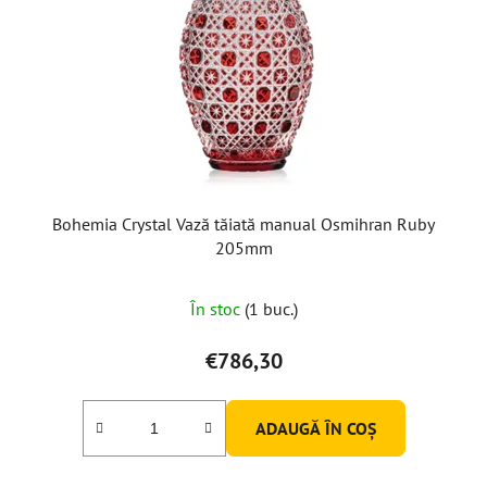
Bohemia Crystal Vază tăiată manual Osmihran Ruby
205mm
În stoc
(1 buc.)
€786,30
ADAUGĂ ÎN COŞ