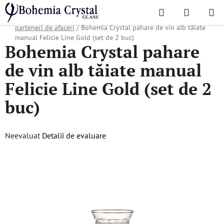
Treci
Căutare
COŞ
la
Acasă
/
Colecții populare
/
Cadouri de Crăciun
/
Cadouri pentru
DE
conținut
parteneri de afaceri
/
Bohemia Crystal pahare de vin alb tăiate
manual Felicie Line Gold (set de 2 buc)
Bohemia Crystal pahare
CUMPĂR
de vin alb tăiate manual
Felicie Line Gold (set de 2
buc)
Evaluarea
Neevaluat
Detalii de evaluare
medie
a
produsului
este
0,0
din