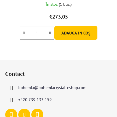
În stoc
(1 buc.)
€273,05
ADAUGĂ ÎN COŞ
S
u
Contact
b
s
bohemia
@
bohemiacrystal-eshop.com
o
l
+420 739 133 159