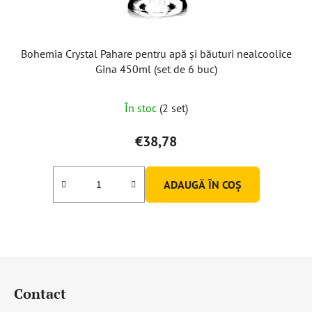
Bohemia Crystal Pahare pentru apă și băuturi nealcoolice
Gina 450ml (set de 6 buc)
În stoc
(2 set)
€38,78
ADAUGĂ ÎN COŞ
S
u
Contact
b