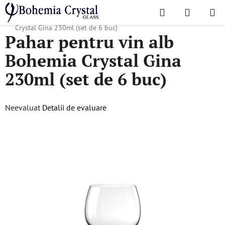
Treci
Căutare
COŞ
la
Acasă
/
Colecții populare
/
Gina
/
Pahar pentru vin alb Bohemia
DE
conținut
Crystal Gina 230ml (set de 6 buc)
Pahar pentru vin alb
CUMPĂR
Bohemia Crystal Gina
230ml (set de 6 buc)
Evaluarea
Neevaluat
Detalii de evaluare
medie
a
produsului
este
0,0
din
5
stele.