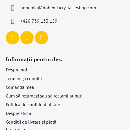
s
bohemia
@
bohemiacrystal-eshop.com
o
l
+420 739 133 159
Informații pentru dvs.
Despre noi
Termeni și condiții
Comanda mea
Cum să returnezi sau să reclami bunuri
Politica de confidențialitate
Despre sticlă
Condiții de livrare și plată