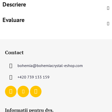
Descriere
Evaluare
S
u
Contact
b
s
bohemia
@
bohemiacrystal-eshop.com
o
l
+420 739 133 159
Informații pentru dvs.