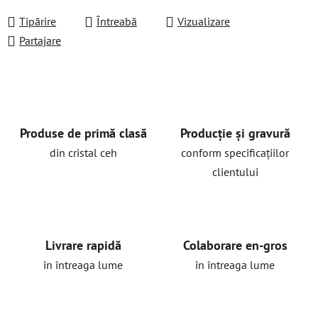
Evaluare preţ:
Tipărire
Întreabă
Vizualizare
Partajare
Produse de primă clasă
Producție și gravură
din cristal ceh
conform specificațiilor
clientului
Livrare rapidă
Colaborare en-gros
în întreaga lume
în întreaga lume