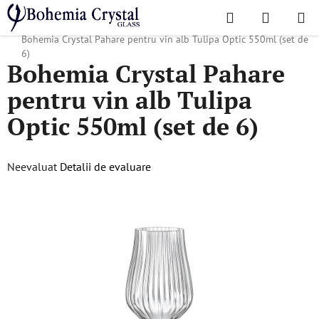
Treci
Căutare
COŞ
la
Acasă
/
Colecții populare
/
Produse pentru hoteluri și restaurante
/
DE
conținut
Bohemia Crystal Pahare pentru vin alb Tulipa Optic 550ml (set de
6)
Bohemia Crystal Pahare
CUMPĂR
pentru vin alb Tulipa
Optic 550ml (set de 6)
Evaluarea
Neevaluat
Detalii de evaluare
medie
a
produsului
este
0,0
din
5