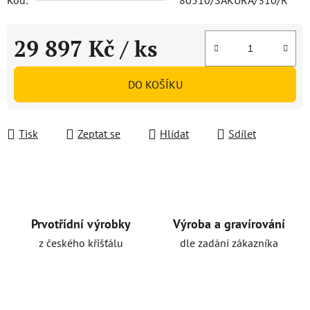
Kód:
80510/SAKURA/310/R
29 897 Kč
/ ks
Měrná cena:
DO KOŠÍKU
Tisk
Zeptat se
Hlídat
Sdílet
Prvotřídní výrobky
Výroba a gravírování
z českého křišťálu
dle zadání zákazníka