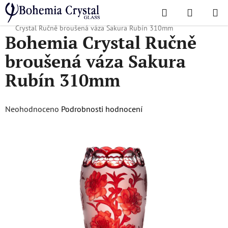
Přejít
Hledat
NÁKUPN
na
Domů
/
Oblíbené kolekce
/
Vánoční nabídka
/
Dárky pro ni
/
Bohemia
KOŠÍK
obsah
Crystal Ručně broušená váza Sakura Rubín 310mm
Bohemia Crystal Ručně
broušená váza Sakura
Rubín 310mm
Průměrné
Neohodnoceno
Podrobnosti hodnocení
hodnocení
produktu
je
0,0
z
5
hvězdiček.