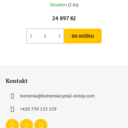
Skladem
(2 ks)
24 897 Kč
DO KOŠÍKU
Z
á
Kontakt
p
a
bohemia
@
bohemiacrystal-eshop.com
t
í
+420 739 133 159