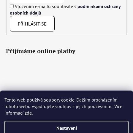
Vložením e-mailu souhlasíte s
podmínkami ochrany
osobních údajů
PŘIHLÁSIT SE
Přijímáme online platby
Tento web používá soubory cookie. Dalším procházením
Čeština
Slovenčina
English
Deutsch
Magyar
tohoto webu vyjadřujete souhlas s jejich používáním.. Více
Język polski
Română
Italiano
Español
Français
informací
zde
.
Português
Български
Hrvatski
Slovenščina
Srpski
Nederlands
Українська
Ελληνικά
Svenska
Dansk
Nastavení