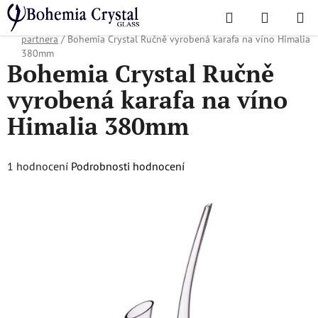
Přejít
Hledat
NÁKUPN
na
Domů
/
Oblíbené kolekce
/
Vánoční nabídka
/
Dárky pro obchodního
KOŠÍK
obsah
partnera
/
Bohemia Crystal Ručně vyrobená karafa na víno Himalia
380mm
Bohemia Crystal Ručně
vyrobená karafa na víno
Himalia 380mm
Průměrné
1 hodnocení
Podrobnosti hodnocení
hodnocení
produktu
je
5,0
z
5
hvězdiček.