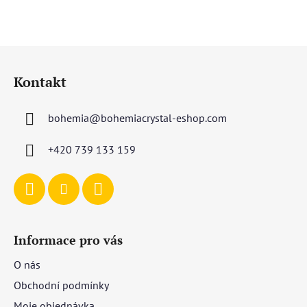
Z
á
Kontakt
p
a
bohemia
@
bohemiacrystal-eshop.com
t
í
+420 739 133 159
Informace pro vás
O nás
Obchodní podmínky
Moje objednávka