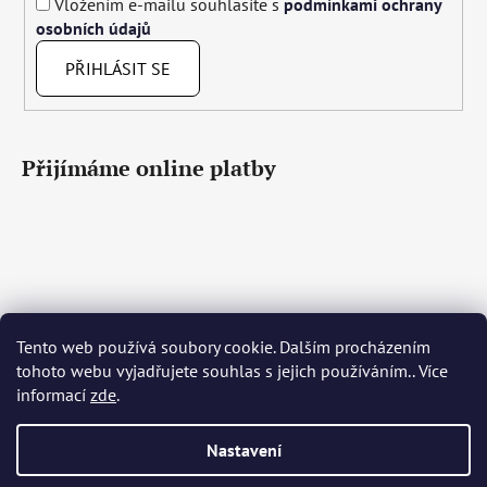
Vložením e-mailu souhlasíte s
podmínkami ochrany
osobních údajů
PŘIHLÁSIT SE
Přijímáme online platby
Tento web používá soubory cookie. Dalším procházením
Čeština
Slovenčina
English
Deutsch
Magyar
tohoto webu vyjadřujete souhlas s jejich používáním.. Více
Język polski
Română
Italiano
Español
Français
informací
zde
.
Português
Български
Hrvatski
Slovenščina
Srpski
Nederlands
Українська
Ελληνικά
Svenska
Dansk
Nastavení