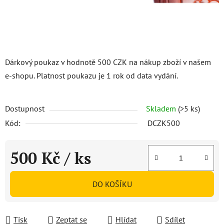
Dárkový poukaz v hodnotě 500 CZK na nákup zboží v našem
e-shopu. Platnost poukazu je 1 rok od data vydání.
Dostupnost
Skladem
(>5 ks)
Kód:
DCZK500
500 Kč
/ ks
Měrná cena:
DO KOŠÍKU
Tisk
Zeptat se
Hlídat
Sdílet