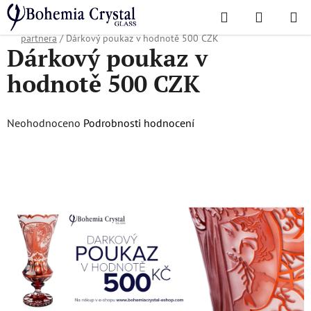
Přejít
Hledat
NÁKUPN
na
Domů
/
Oblíbené kolekce
/
Vánoční nabídka
/
Dárky pro obchodního
KOŠÍK
obsah
partnera
/
Dárkový poukaz v hodnotě 500 CZK
Dárkový poukaz v
hodnotě 500 CZK
Průměrné
Neohodnoceno
Podrobnosti hodnocení
hodnocení
produktu
je
0,0
z
5
hvězdiček.