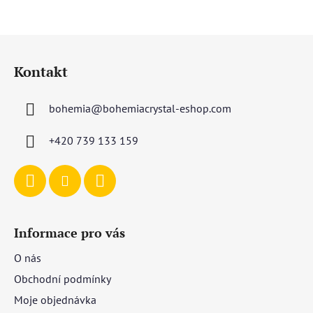
Z
á
Kontakt
p
a
bohemia
@
bohemiacrystal-eshop.com
t
í
+420 739 133 159
Informace pro vás
O nás
Obchodní podmínky
Moje objednávka