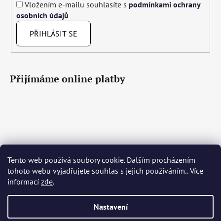
Vložením e-mailu souhlasíte s
podmínkami ochrany
osobních údajů
PŘIHLÁSIT SE
Přijímáme online platby
Tento web používá soubory cookie. Dalším procházením
Čeština
Slovenčina
English
Deutsch
Magyar
tohoto webu vyjadřujete souhlas s jejich používáním.. Více
Język polski
Română
Italiano
Español
Français
informací
zde
.
Português
Български
Hrvatski
Slovenščina
Srpski
Nederlands
Українська
Ελληνικά
Svenska
Dansk
Nastavení