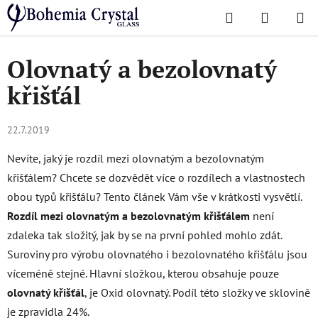
Přejít
Hledat
NÁKUPN
na
Domů
/
O skle
/
Olovnatý a bezolovnatý křišťál
KOŠÍK
obsah
Olovnatý a bezolovnatý
křišťál
22.7.2019
Nevíte, jaký je rozdíl mezi olovnatým a bezolovnatým
křišťálem? Chcete se dozvědět více o rozdílech a vlastnostech
obou typů křišťálu? Tento článek Vám vše v krátkosti vysvětlí.
Rozdíl mezi olovnatým a bezolovnatým křišťálem
není
zdaleka tak složitý, jak by se na první pohled mohlo zdát.
Suroviny pro výrobu olovnatého i bezolovnatého křišťálu jsou
víceméně stejné. Hlavní složkou, kterou obsahuje pouze
olovnatý křišťál
, je Oxid olovnatý. Podíl této složky ve sklovině
je zpravidla 24%.