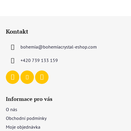
Z
á
Kontakt
p
a
bohemia
@
bohemiacrystal-eshop.com
t
í
+420 739 133 159
Informace pro vás
O nás
Obchodní podmínky
Moje objednávka