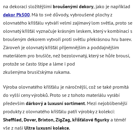
na dekoraci složitějšími
broušenými dekory
, jako je například
dekor Pk500
. Má to své důvody, vybroušené plochy z
olovnatého křišťálu vytváří velmi zajímavý lom světla, proto se
olovnatý křišťál vyznačuje krásným leskem, který v kombinaci s
broušeným dekorem vytvoří proti světlu překrásnou hru barev.
Zároveň je olovnatý křišťál příjemnějším a poddajnějším
materiálem pro brušiče, než bezolovnatý, který se hůře brousí,
protože se často štípe a láme i pod
zkušenýma brusičskýma rukama.
Výroba olovnatého křišťálu je náročnější, což se také promítá
do vyšší ceny výrobků. Proto se z tohoto materiálu vyrábí
především
dárkový a luxusní sortiment
. Mezi nejoblíbenější
produkty z olovnatého křišťálu patří výrobky z kolekcí:
Sheffiled, Dover, Brixton, ZigZag, křišťálové figurky
a téměř
vše z naší
Ultra luxusní kolekce.