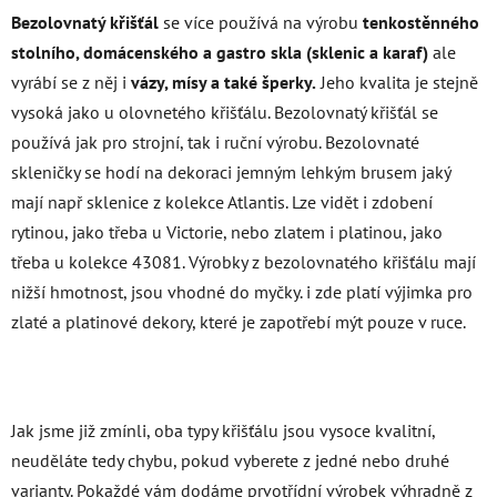
Bezolovnatý křišťál
se více používá na výrobu
tenkostěnného
stolního, domácenského a gastro skla
(sklenic a karaf)
ale
vyrábí se z něj i
vázy, mísy a také šperky.
Jeho kvalita je stejně
vysoká jako u olovnetého křišťálu. Bezolovnatý křišťál se
používá jak pro strojní, tak i ruční výrobu. Bezolovnaté
skleničky se hodí na dekoraci jemným lehkým brusem jaký
mají např sklenice z kolekce Atlantis. Lze vidět i zdobení
rytinou, jako třeba u Victorie, nebo zlatem i platinou, jako
třeba u kolekce 43081. Výrobky z bezolovnatého křišťálu mají
nižší hmotnost, jsou vhodné do myčky. i zde platí výjimka pro
zlaté a platinové dekory, které je zapotřebí mýt pouze v ruce.
Jak jsme již zmínli, oba typy křišťálu jsou vysoce kvalitní,
neuděláte tedy chybu, pokud vyberete z jedné nebo druhé
varianty. Pokaždé vám dodáme prvotřídní výrobek výhradně z