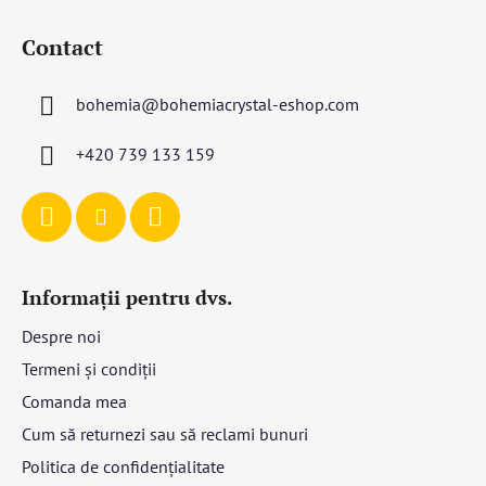
S
u
Contact
b
s
bohemia
@
bohemiacrystal-eshop.com
o
l
+420 739 133 159
Informații pentru dvs.
Despre noi
Termeni și condiții
Comanda mea
Cum să returnezi sau să reclami bunuri
Politica de confidențialitate