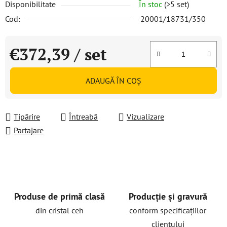
Disponibilitate
În stoc
(>5 set)
Cod:
20001/18731/350
€372,39
/ set
Evaluare preţ:
ADAUGĂ ÎN COŞ
Tipărire
Întreabă
Vizualizare
Partajare
Produse de primă clasă
Producție și gravură
din cristal ceh
conform specificațiilor
clientului