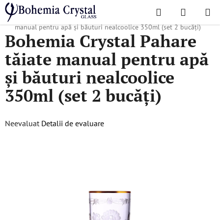
Treci
Căutare
COŞ
la
Acasă
/
Cea mai luxoasă colecție
/
Bohemia Crystal Pahare tăiate
DE
conținut
manual pentru apă și băuturi nealcoolice 350ml (set 2 bucăți)
Bohemia Crystal Pahare
CUMPĂR
tăiate manual pentru apă
și băuturi nealcoolice
350ml (set 2 bucăți)
Evaluarea
Neevaluat
Detalii de evaluare
medie
a
produsului
este
0,0
din
5