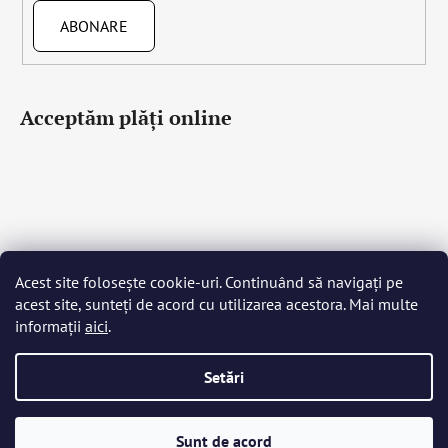
ABONARE
Acceptăm plăţi online
Acest site folosește cookie-uri. Continuând să navigați pe
Čeština
Slovenčina
English
Deutsch
Magyar
acest site, sunteți de acord cu utilizarea acestora. Mai multe
Język polski
Română
Italiano
Español
Français
informații
aici
.
Português
Български
Hrvatski
Slovenščina
Srpski
Nederlands
Українська
Ελληνικά
Svenska
Dansk
Setări
Creat de Shoptet
Sunt de acord
Drepturi de autor 2026
Bohemia Crystal Glass
. Toate