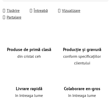
Tipărire
Întreabă
Vizualizare
Partajare
Produse de primă clasă
Producție și gravură
din cristal ceh
conform specificațiilor
clientului
Livrare rapidă
Colaborare en-gros
în întreaga lume
în întreaga lume