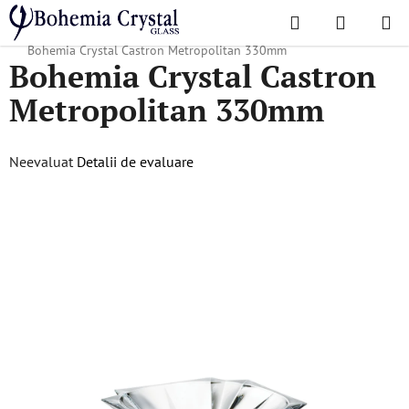
Treci
Căutare
COŞ
la
Acasă
/
Colecții populare
/
Cadouri de Crăciun
/
Produse de Crăciun
/
DE
conținut
Bohemia Crystal Castron Metropolitan 330mm
Bohemia Crystal Castron
CUMPĂR
Metropolitan 330mm
Evaluarea
Neevaluat
Detalii de evaluare
medie
a
produsului
este
0,0
din
5
stele.