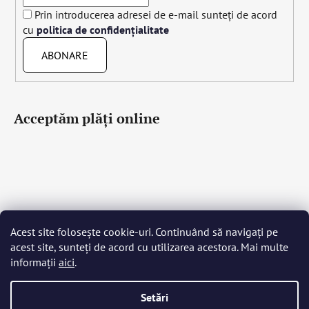
Prin introducerea adresei de e-mail sunteți de acord
cu
politica de confidențialitate
ABONARE
Acceptăm plăţi online
Acest site folosește cookie-uri. Continuând să navigați pe
Čeština
Slovenčina
English
Deutsch
Magyar
acest site, sunteți de acord cu utilizarea acestora. Mai multe
Język polski
Română
Italiano
Español
Français
informații
aici
.
Português
Български
Hrvatski
Slovenščina
Srpski
Nederlands
Українська
Ελληνικά
Svenska
Dansk
Setări