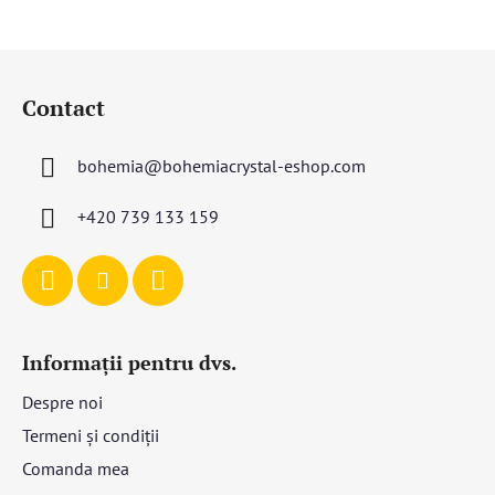
S
u
Contact
b
s
bohemia
@
bohemiacrystal-eshop.com
o
l
+420 739 133 159
Informații pentru dvs.
Despre noi
Termeni și condiții
Comanda mea