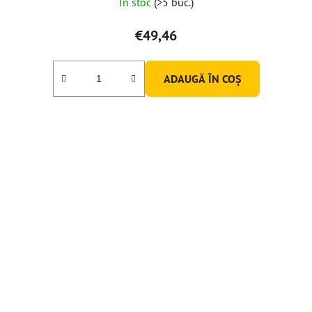
În stoc
(>5 buc.)
€49,46
ADAUGĂ ÎN COŞ