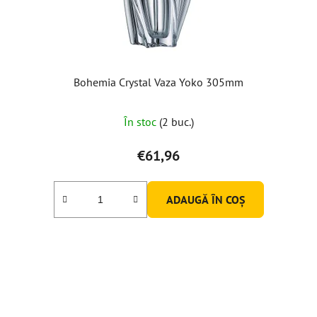
Bohemia Crystal Vaza Yoko 305mm
Evaluarea
În stoc
(2 buc.)
medie
a
€61,96
produsului
este
ADAUGĂ ÎN COŞ
5,0
din
5
stele.