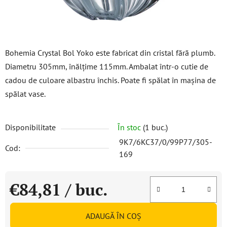
Bohemia Crystal Bol Yoko este fabricat din cristal fără plumb.
Diametru 305mm, înălțime 115mm. Ambalat într-o cutie de
cadou de culoare albastru închis. Poate fi spălat în mașina de
spălat vase.
Disponibilitate
În stoc
(1 buc.)
9K7/6KC37/0/99P77/305-
Cod:
169
€84,81
/ buc.
Evaluare preţ:
ADAUGĂ ÎN COŞ