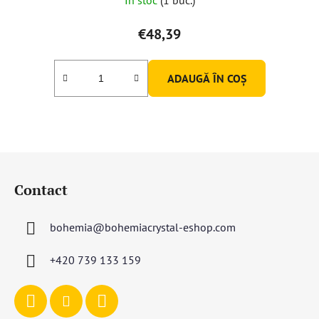
€48,39
ADAUGĂ ÎN COŞ
S
u
Contact
b
s
bohemia
@
bohemiacrystal-eshop.com
o
l
+420 739 133 159