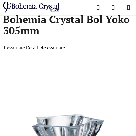
Treci
Căutare
COŞ
la
Acasă
/
Colecții populare
/
Yoko
/
Bohemia Crystal Bol Yoko 305mm
Bohemia Crystal Bol Yoko
DE
conținut
305mm
CUMPĂR
Evaluarea
1 evaluare
Detalii de evaluare
medie
a
produsului
este
5,0
din
5
stele.