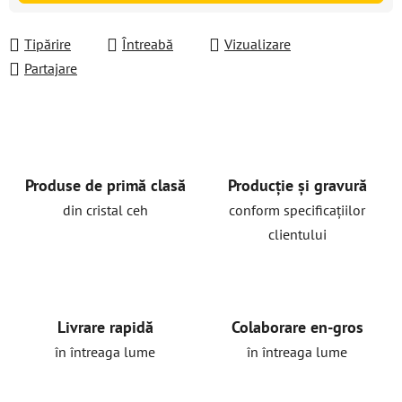
Tipărire
Întreabă
Vizualizare
Partajare
Produse de primă clasă
Producție și gravură
din cristal ceh
conform specificațiilor
clientului
Livrare rapidă
Colaborare en-gros
în întreaga lume
în întreaga lume