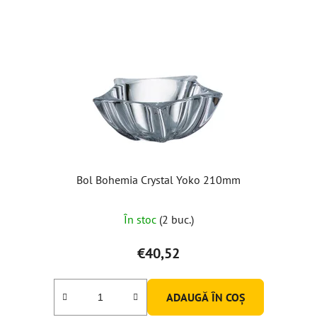
Bol Bohemia Crystal Yoko 210mm
Evaluarea
În stoc
(2 buc.)
medie
a
€40,52
produsului
este
ADAUGĂ ÎN COŞ
5,0