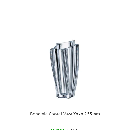
din
5
stele.
Bohemia Crystal Vaza Yoko 255mm
În stoc
(1 buc.)