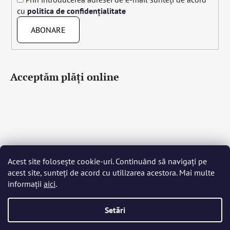
cu
politica de confidențialitate
ABONARE
Acceptăm plăţi online
Acest site folosește cookie-uri. Continuând să navigați pe
Čeština
Slovenčina
English
Deutsch
Magyar
acest site, sunteți de acord cu utilizarea acestora. Mai multe
Język polski
Română
Italiano
Español
Français
informații
aici
.
Português
Български
Hrvatski
Slovenščina
Srpski
Nederlands
Українська
Ελληνικά
Svenska
Dansk
Setări