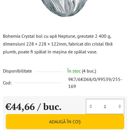
Bohemia Crystal bol cu apă Neptune, greutate 2 400 g,
dimensiuni 228 × 228 × 122mm, fabricat din cristal fără
plumb, poate fi spălat în mașina de spălat vase.
Disponibilitate
În stoc
(4 buc.)
9K7/6KD68/0/99S39/255-
Cod:
169
€44,66
/ buc.
Evaluare preţ:
ADAUGĂ ÎN COŞ