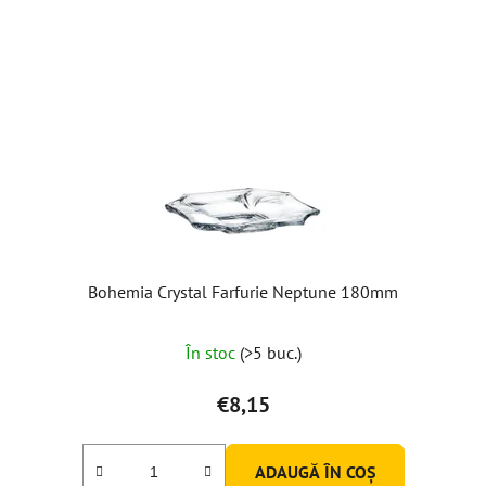
Bohemia Crystal Farfurie Neptune 180mm
Evaluarea
În stoc
(>5 buc.)
medie
a
€8,15
produsului
este
ADAUGĂ ÎN COŞ
5,0