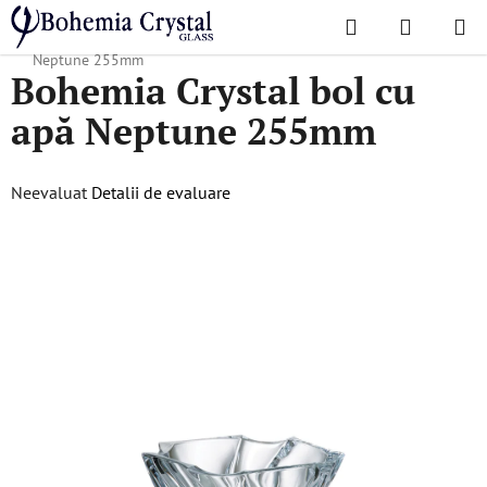
Treci
Căutare
COŞ
la
Acasă
/
Colecții populare
/
Neptune
/
Bohemia Crystal bol cu apă
DE
conținut
Neptune 255mm
Bohemia Crystal bol cu
CUMPĂR
apă Neptune 255mm
Evaluarea
Neevaluat
Detalii de evaluare
medie
a
produsului
este
0,0
din
5
stele.