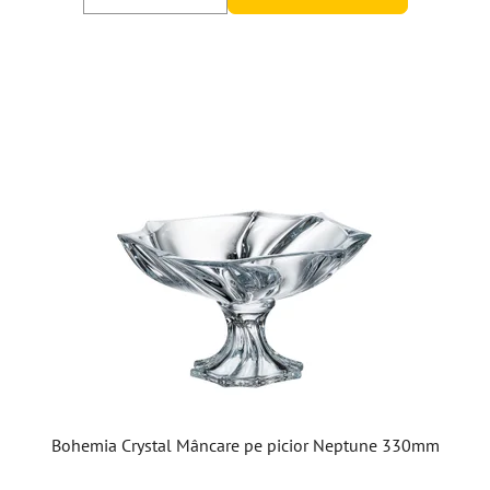
din
5
stele.
Bohemia Crystal Mâncare pe picior Neptune 330mm