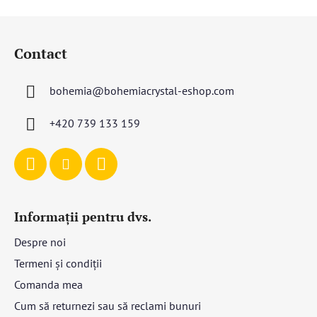
S
u
Contact
b
s
bohemia
@
bohemiacrystal-eshop.com
o
l
+420 739 133 159
Informații pentru dvs.
Despre noi
Termeni și condiții
Comanda mea
Cum să returnezi sau să reclami bunuri