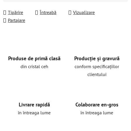
Tipărire
Întreabă
Vizualizare
Partajare
Produse de primă clasă
Producție și gravură
din cristal ceh
conform specificațiilor
clientului
Livrare rapidă
Colaborare en-gros
în întreaga lume
în întreaga lume